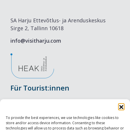
SA Harju Ettevõtlus- ja Arenduskeskus
Sirge 2, Tallinn 10618
info@visitharju.com
Für Tourist:innen
Veranstaltungen
Unterkunft
To provide the best experiences, we use technologies like cookies to
store and/or access device information. Consenting to these
Genusserlebnisse
technologies will allow us to process data such as browsing behavior or