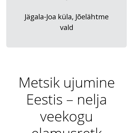
Jägala-Joa küla, Jõelähtme
vald
Metsik ujumine
Eestis – nelja
veekogu
elamusretk