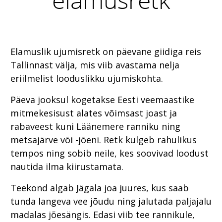
Elamuslik ujumisretk on päevane giidiga reis
Tallinnast välja, mis viib avastama nelja
eriilmelist looduslikku ujumiskohta.
Päeva jooksul kogetakse Eesti veemaastike
mitmekesisust alates võimsast joast ja
rabaveest kuni Läänemere ranniku ning
metsajärve või -jõeni. Retk kulgeb rahulikus
tempos ning sobib neile, kes soovivad loodust
nautida ilma kiirustamata.
Teekond algab Jägala joa juures, kus saab
tunda langeva vee jõudu ning jalutada paljajalu
madalas jõesängis. Edasi viib tee rannikule,