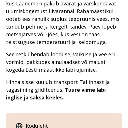
kus Läänemeri pakub avarat ja värskendavat
ujumiskogemust liivarannal. Rabamaastikul
ootab ees rahulik suplus teepruunis vees, mis
tundub pehme ja kergelt kandev. Päev lõpeb
metsajärves või -jões, kus vesi on taas
teistsuguse temperatuuri ja iseloomuga.
See retk ühendab looduse, vaikuse ja vee eri
vormid, pakkudes ainulaadset võimalust
kogeda Eesti maastikke läbi ujumise.
Hinna sisse kuulub transport Tallinnast ja
tagasi ning giiditeenus.
Tuure viime läbi
inglise ja saksa keeles.
Koduleht