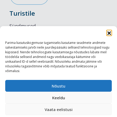
Turistile
Sündmused
Majutus
Parima kasutuskogemuse tagamiseks kasutame seadmete andmete
salvestamiseks ja/või neile juurdepääsuks selliseid tehnoloogiaid nagu
Maitseelamused
küpsised. Nende tehnoloogiate kasutamisega nõustudes lubate meil
töödelda selliseid andmeid nagu veebikasutaja käitumine või
Vaatamisväärsused
unikaalsed ID-d sellel veebisaidil. Nõusoleku andmata jätmine või
nõusoleku tagasivõtmine võib mõjutada teatud funktsioone ja
võimalusi.
Visit Tallinn
Turismiprofessionaalile
Nõustu
Keeldu
Harju-, Rapla- ja Läänemaa DMO
Vaata eelistusi
Meediakajastused