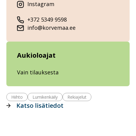
Instagram
+372 5349 9598
info@korvemaa.ee
Aukioloajat
Vain tilauksesta
Hiihto
Lumikenkäily
Rekiajelu​t
Katso lisätiedot