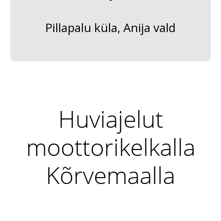
Pillapalu küla, Anija vald
Huviajelut
moottorikelkalla
Kõrvemaalla