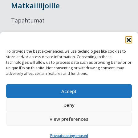
Matkailiijoille
Tapahtumat
Majoitus
Ruokailu
To provide the best experiences, we use technologies like cookies to
store and/or access device information. Consenting to these
Nähtävyydet
technologies will allow us to process data such as browsing behavior or
unique IDs on this site. Not consenting or withdrawing consent, may
adversely affect certain features and functions.
Visit Tallinn
Ammattilaisille
Accept
Deny
Harju-, Rapla- & Läänemaa DMO
View preferences
Muut meistä
Privaatsustingimused