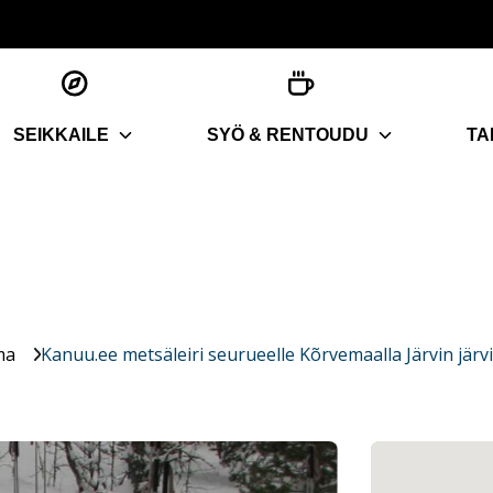
SEIKKAILE
SYÖ & RENTOUDU
TA
ma
Kanuu.ee metsäleiri seurueelle Kõrvemaalla Järvin järvi