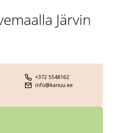
vemaalla Järvin
+372 5548162
info@kanuu.ee