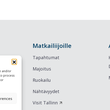
Matkailiijoille
Tapahtumat
Majoitus
re and/or
 to process
Ruokailu
 or
Nähtävyydet
erences
Visit Tallinn