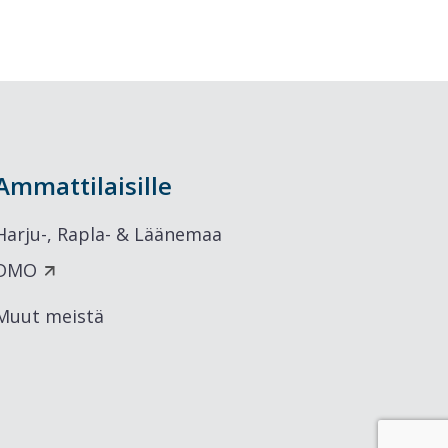
Ammattilaisille
Harju-, Rapla- & Läänemaa
DMO
Muut meistä