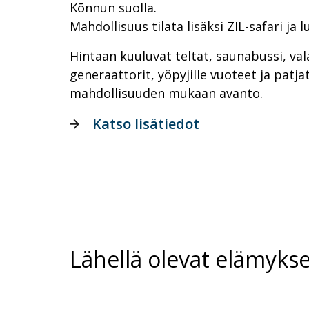
Kõnnun suolla.
Mahdollisuus tilata lisäksi ZIL-safari ja 
Hintaan kuuluvat teltat, saunabussi, val
generaattorit, yöpyjille vuoteet ja patja
mahdollisuuden mukaan avanto.
Katso lisätiedot
Lähellä olevat elämykse