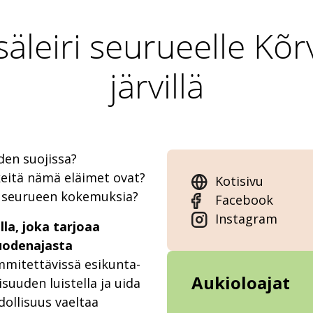
leiri seurueelle Kõr
järvillä
den suojissa?
keitä nämä eläimet ovat?
Kotisivu
a seurueen kokemuksia?
Facebook
Instagram
lla, joka tarjoaa
uodenajasta
ämmitettävissä esikunta-
Aukioloajat
isuuden luistella ja uida
ollisuus vaeltaa