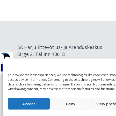
SA Harju Ettevõtlus- ja Arenduskeskus
Sirge 2, Tallinn 10618
info@visitharju.com
To provide the best experiences, we use technologies like cookies to sto
access device information. Consenting to these technologies will allow us
data such as browsing behavior or unique IDs on this site. Not consenting
withdrawing consent, may adversely affect certain features and functions.
Accept
Deny
View pref