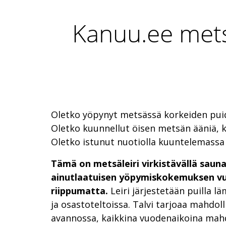
Kanuu.ee metsä
Oletko yöpynyt metsässä korkeiden pui
Oletko kuunnellut öisen metsän ääniä, 
Oletko istunut nuotiolla kuuntelemass
Tämä on metsäleiri virkistävällä sauna
ainutlaatuisen yöpymiskokemuksen v
riippumatta.
Leiri järjestetään puilla l
ja osastoteltoissa. Talvi tarjoaa mahdoll
avannossa, kaikkina vuodenaikoina mahd