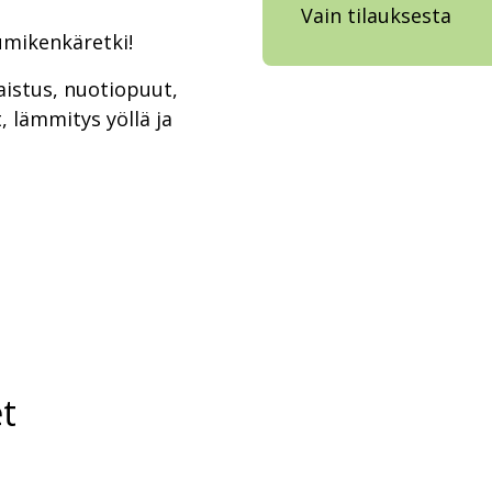
Vain tilauksesta
lumikenkäretki!
aistus, nuotiopuut,
t, lämmitys yöllä ja
t