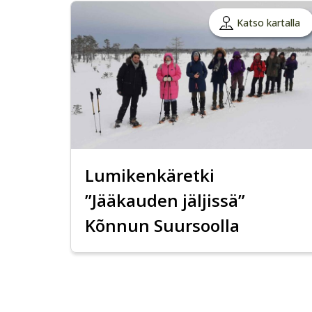
Katso kartalla
Lumikenkäretki
”Jääkauden jäljissä”
Kõnnun Suursoolla