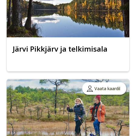
Järvi Pikkjärv ja telkimisala
Vaata kaardil