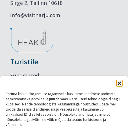
Sirge 2, Tallinn 10618
info@visitharju.com
Turistile
Sündmused
Majutus
Parima kasutuskogemuse tagamiseks kasutame seadmete andmete
salvestamiseks ja/või neile juurdepääsuks selliseid tehnoloogiaid nagu
Maitseelamused
küpsised. Nende tehnoloogiate kasutamisega nõustudes lubate meil
töödelda selliseid andmeid nagu veebikasutaja käitumine või
Vaatamisväärsused
unikaalsed ID-d sellel veebisaidil. Nõusoleku andmata jätmine või
nõusoleku tagasivõtmine võib mõjutada teatud funktsioone ja
võimalusi.