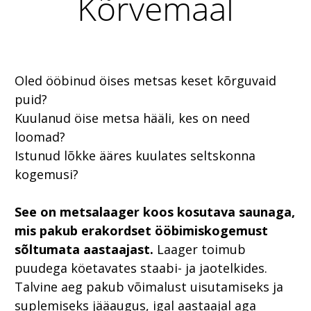
Kõrvemaal
Oled ööbinud öises metsas keset kõrguvaid
puid?
Kuulanud öise metsa hääli, kes on need
loomad?
Istunud lõkke ääres kuulates seltskonna
kogemusi?
See on metsalaager koos kosutava saunaga,
mis pakub erakordset ööbimiskogemust
sõltumata aastaajast.
Laager toimub
puudega köetavates staabi- ja jaotelkides.
Talvine aeg pakub võimalust uisutamiseks ja
suplemiseks jääaugus, igal aastaajal aga