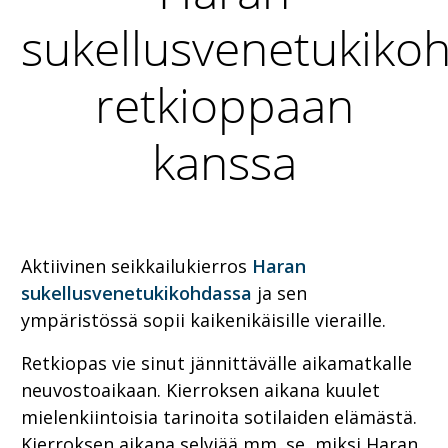
sukellusvenetukiko
retkioppaan
kanssa
Aktiivinen seikkailukierros
Haran
sukellusvenetukikohdassa
ja sen
ympäristössä sopii kaikenikäisille vieraille.
Retkiopas vie sinut jännittävälle aikamatkalle
neuvostoaikaan. Kierroksen aikana kuulet
mielenkiintoisia tarinoita sotilaiden elämästä.
Kierroksen aikana selviää mm. se, miksi Haran