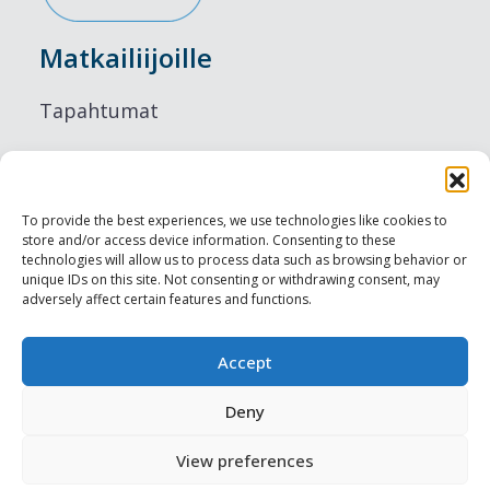
Matkailiijoille
Tapahtumat
Majoitus
Ruokailu
To provide the best experiences, we use technologies like cookies to
store and/or access device information. Consenting to these
Nähtävyydet
technologies will allow us to process data such as browsing behavior or
unique IDs on this site. Not consenting or withdrawing consent, may
adversely affect certain features and functions.
Visit Tallinn
Ammattilaisille
Accept
Deny
Harju-, Rapla- & Läänemaa DMO
View preferences
Muut meistä