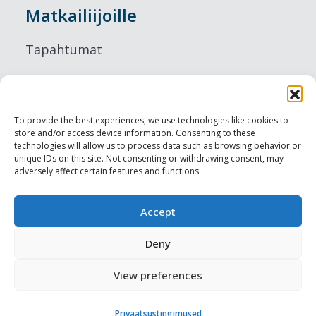
Matkailiijoille
Tapahtumat
Majoitus
Ruokailu
To provide the best experiences, we use technologies like cookies to
store and/or access device information. Consenting to these
Nähtävyydet
technologies will allow us to process data such as browsing behavior or
unique IDs on this site. Not consenting or withdrawing consent, may
adversely affect certain features and functions.
Visit Tallinn
Ammattilaisille
Accept
Deny
Harju-, Rapla- & Läänemaa DMO
View preferences
Muut meistä
Privaatsustingimused