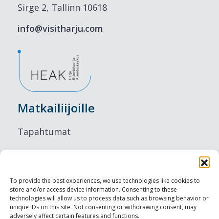
Sirge 2, Tallinn 10618
info@visitharju.com
Matkailiijoille
Tapahtumat
Majoitus
Ruokailu
To provide the best experiences, we use technologies like cookies to
store and/or access device information. Consenting to these
Nähtävyydet
technologies will allow us to process data such as browsing behavior or
unique IDs on this site. Not consenting or withdrawing consent, may
adversely affect certain features and functions.