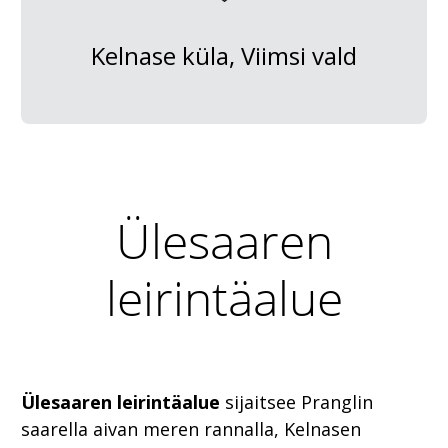
Kelnase küla, Viimsi vald
Ülesaaren
leirintäalue
Ülesaaren leirintäalue
sijaitsee Pranglin
saarella aivan meren rannalla, Kelnasen