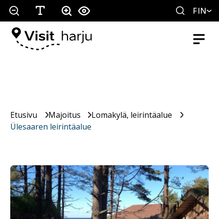
FIN
Etusivu
Majoitus
Lomakylä, leirintäalue
Ülesaaren leirintäalue