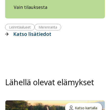
Vain tilauksesta
Leirintäalueet
Merenranta
Katso lisätiedot
Lähellä olevat elämykset
Katso kartalla