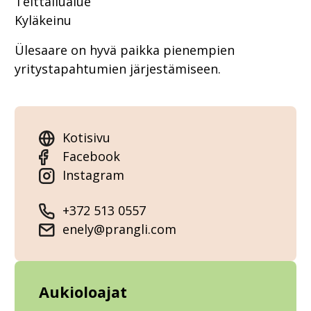
Telttailualue
Kyläkeinu
Ülesaare on hyvä paikka pienempien
yritystapahtumien järjestämiseen.
Kotisivu
Facebook
Instagram
+372 513 0557
enely@prangli.com
Aukioloajat