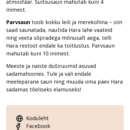
atmosfäär. Suitsusaun mahutab kuni 4
inimest.
Parvsaun
toob kokku leili ja merekohina – siin
saad saunatada, nautida Hara lahe vaateid
ning veeta sõpradega mõnusalt aega, telli
Hara restost endale ka toitlustus. Parvsaun
mahutab kuni 10 inimest.
Meeste ja naiste duširuumid asuvad
sadamahoones. Tule ja vali endale
meelepärane saun ning muuda oma päev Hara
sadamas tõeliseks elamuseks!
Koduleht
Facebook