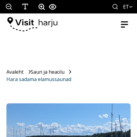
ET
Avaleht
Saun ja heaolu
Hara sadama elamussaunad