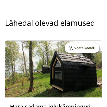
Lähedal olevad elamused
Vaata kaardil
Hara sadama iglukämpingud