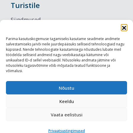
Turistile
Sündmused
Majutus
Parima kasutuskogemuse tagamiseks kasutame seadmete andmete
salvestamiseks ja/või neile juurdepääsuks selliseid tehnoloogiaid nagu
Maitseelamused
küpsised. Nende tehnoloogiate kasutamisega nõustudes lubate meil
töödelda selliseid andmeid nagu veebikasutaja käitumine või
Vaatamisväärsused
unikaalsed ID-d sellel veebisaidil. Nõusoleku andmata jätmine või
nõusoleku tagasivõtmine võib mõjutada teatud funktsioone ja
võimalusi.
Visit Tallinn
Turismiprofessionaalile
Nõustu
Keeldu
Harju-, Rapla- ja Läänemaa DMO
Vaata eelistusi
Meediakajastused
Privaatsustingimused