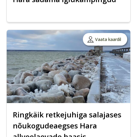
Vaata kaardil
Ringkäik retkejuhiga salajases
nõukogudeaegses Hara
allveelaevade baasis