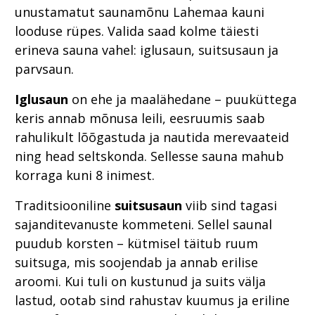
unustamatut saunamõnu Lahemaa kauni
looduse rüpes. Valida saad kolme täiesti
erineva sauna vahel: iglusaun, suitsusaun ja
parvsaun.
Iglusaun
on ehe ja maalähedane – puuküttega
keris annab mõnusa leili, eesruumis saab
rahulikult lõõgastuda ja nautida merevaateid
ning head seltskonda. Sellesse sauna mahub
korraga kuni 8 inimest.
Traditsiooniline
suitsusaun
viib sind tagasi
sajanditevanuste kommeteni. Sellel saunal
puudub korsten – kütmisel täitub ruum
suitsuga, mis soojendab ja annab erilise
aroomi. Kui tuli on kustunud ja suits välja
lastud, ootab sind rahustav kuumus ja eriline