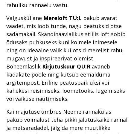
rahuliku rannaelu vastu.
Valgusküllane
Mereloft TU:L
pakub avarat
vaadet, mis loob tunde, nagu peatuksid otse
sadamakail. Skandinaavialikus stiilis loft sobib
õdusaks puhkuseks kuni kolmele inimesele
ning on ideaalne valik kui otsid merelist rahu,
mugavust ja inspireerivat olemist.
Boheemlaslik
Kirjutuskuur QU:R
avaneb
kadakate poole ning kutsub eemalduma
argitempost. Eriline peatuspaik üksi või
kahekesi reisimiseks, loometööks, lugemiseks
või vaikuse nautimiseks.
Kai majutuse ümbrus Neeme rannakülas
pakub võimalust teha pikki jalutuskäike rannal
ja metsaradadel, jälgida mere muutlikke