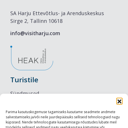
SA Harju Ettevõtlus- ja Arenduskeskus
Sirge 2, Tallinn 10618
info@visitharju.com
Turistile
Sündmused
Majutus
Parima kasutuskogemuse tagamiseks kasutame seadmete andmete
salvestamiseks ja/või neile juurdepääsuks selliseid tehnoloogiaid nagu
Maitseelamused
küpsised. Nende tehnoloogiate kasutamisega nõustudes lubate meil
töödelda selliseid andmeid nagu veebikasutaja käitumine või