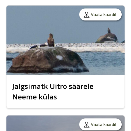
Vaata kaardil
Jalgsimatk Uitro säärele
Neeme külas
Vaata kaardil