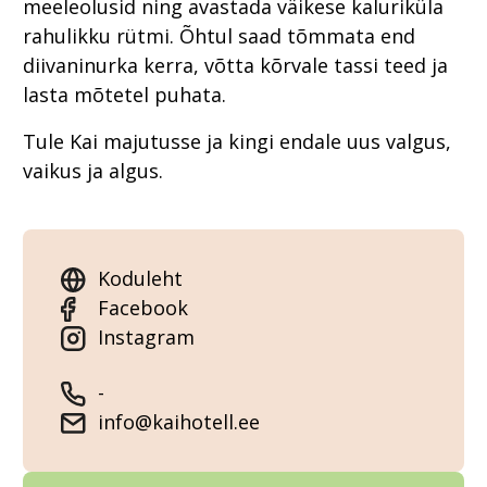
meeleolusid ning avastada väikese kaluriküla
rahulikku rütmi. Õhtul saad tõmmata end
diivaninurka kerra, võtta kõrvale tassi teed ja
lasta mõtetel puhata.
Tule Kai majutusse ja kingi endale uus valgus,
vaikus ja algus.
Koduleht
Facebook
Instagram
-
info@kaihotell.ee