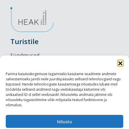
Turistile
Sündmused
Majutus
Parima kasutuskogemuse tagamiseks kasutame seadmete andmete
salvestamiseks ja/või neile juurdepääsuks selliseid tehnoloogiaid nagu
Maitseelamused
küpsised. Nende tehnoloogiate kasutamisega nõustudes lubate meil
töödelda selliseid andmeid nagu veebikasutaja käitumine või
Vaatamisväärsused
unikaalsed ID-d sellel veebisaidil. Nõusoleku andmata jätmine või
nõusoleku tagasivõtmine võib mõjutada teatud funktsioone ja
võimalusi.
Visit Tallinn
Turismiprofessionaalile
Nõustu