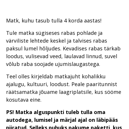
Matk, kuhu tasub tulla 4 korda aastas!
Tule matka sügiseses rabas pohlade ja
värviliste lehtede keskel ja talvises rabas
paksul lumel hõljudes. Kevadises rabas tärkab
loodus, vulisevad veed, laulavad linnud, suvel
võlub raba soojade ujumislaugastega.
Teel olles kirjeldab matkajuht kohalikku
ajalugu, kultuuri, loodust. Peale paaritunnist
räätsamatka jõuame laagriplatsile, kus sööme
kosutava eine.
PS! Matka alguspunkti tuleb tulla oma
autodega, lumisel ja märjal ajal on läbipääs
piiratud. Selleks puhuks pakume paketti, kus