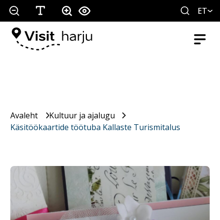
ET
Avaleht
Kultuur ja ajalugu
Käsitöökaartide töötuba Kallaste Turismitalus