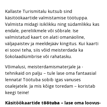
Kallaste Turismitalu kutsub sind
käsitöökaartide valmistamise töötuppa.
Valmista midagi isiklikku ning südamlikku kas
endale, pereliikmele või sõbrale. Ise
valmistatud kaart on alati omanäoline,
väljapaistev ja meeldejääv kingitus. Kui kaarti
ei soovi teha, siis võid meisterdada ka
šokolaadiümbrise või rahatasku.
Võimalusi, meisterdamismaterjale ja -
tehnikaid on palju – tule lase oma fantaasial
lennata! Töötuba sobib igas vanuses
osalejatele. Ja mis kõige toredam – koristab
keegi teine!
Käsitöökaartide t
öötuba –
lase oma loovus-