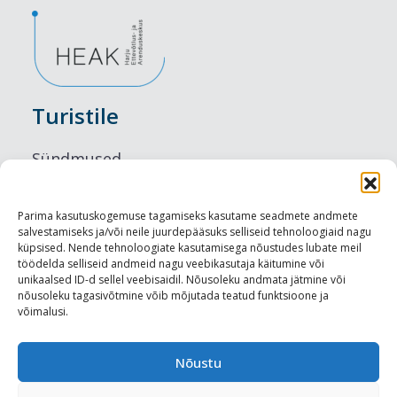
Turistile
Sündmused
Majutus
Parima kasutuskogemuse tagamiseks kasutame seadmete andmete
salvestamiseks ja/või neile juurdepääsuks selliseid tehnoloogiaid nagu
Maitseelamused
küpsised. Nende tehnoloogiate kasutamisega nõustudes lubate meil
töödelda selliseid andmeid nagu veebikasutaja käitumine või
Vaatamisväärsused
unikaalsed ID-d sellel veebisaidil. Nõusoleku andmata jätmine või
nõusoleku tagasivõtmine võib mõjutada teatud funktsioone ja
võimalusi.
Visit Tallinn
Turismiprofessionaalile
Nõustu