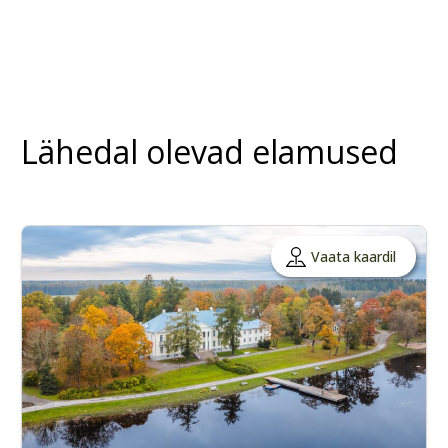
Lähedal olevad elamused
Vaata kaardil