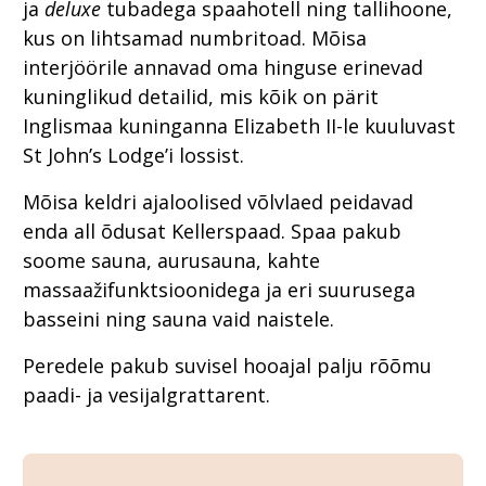
ja
deluxe
tubadega spaahotell ning tallihoone,
kus on lihtsamad numbritoad. Mõisa
interjöörile annavad oma hinguse erinevad
kuninglikud detailid, mis kõik on pärit
Inglismaa kuninganna Elizabeth II-le kuuluvast
St John’s Lodge’i lossist.
Mõisa keldri ajaloolised võlvlaed peidavad
enda all õdusat Kellerspaad. Spaa pakub
soome sauna, aurusauna, kahte
massaažifunktsioonidega ja eri suurusega
basseini ning sauna vaid naistele.
Peredele pakub suvisel hooajal palju rõõmu
paadi- ja vesijalgrattarent.