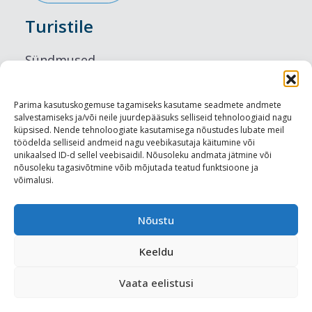
Turistile
Sündmused
Majutus
Parima kasutuskogemuse tagamiseks kasutame seadmete andmete
salvestamiseks ja/või neile juurdepääsuks selliseid tehnoloogiaid nagu
Maitseelamused
küpsised. Nende tehnoloogiate kasutamisega nõustudes lubate meil
töödelda selliseid andmeid nagu veebikasutaja käitumine või
Vaatamisväärsused
unikaalsed ID-d sellel veebisaidil. Nõusoleku andmata jätmine või
nõusoleku tagasivõtmine võib mõjutada teatud funktsioone ja
võimalusi.
Visit Tallinn
Turismiprofessionaalile
Nõustu
Keeldu
Harju-, Rapla- ja Läänemaa DMO
Vaata eelistusi
Meediakajastused