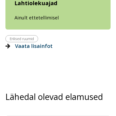
Lahtiolekuajad
Ainult ettetellimisel
Erilised ruumid
Vaata lisainfot
Lähedal olevad elamused