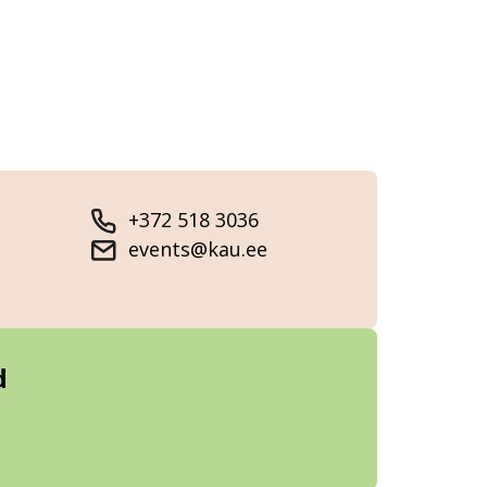
+372 518 3036
events@kau.ee
d