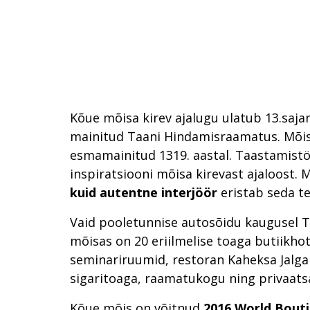
Kõue mõisa kirev ajalugu ulatub 13.saja
mainitud Taani Hindamisraamatus. Mõis
esmamainitud 1319. aastal. Taastamist
inspiratsiooni mõisa kirevast ajaloost. 
kuid autentne interjöör
eristab seda te
Vaid pooletunnise autosõidu kaugusel T
mõisas on 20 eriilmelise toaga butiikhot
seminariruumid, restoran Kaheksa Jalga 
sigaritoaga, raamatukogu ning privaats
Kõue mõis on võitnud
2016 World Bout