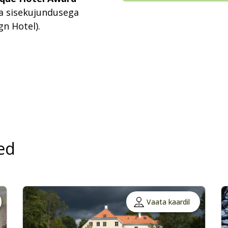
a sisekujundusega
gn Hotel).
ed
Vaata kaardil