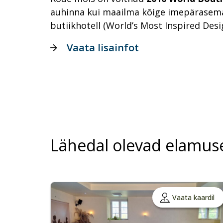
auhinna kui maailma kõige imepärasem
butiikhotell (World’s Most Inspired Desi
Vaata lisainfot
Lähedal olevad elamus
Vaata kaardil