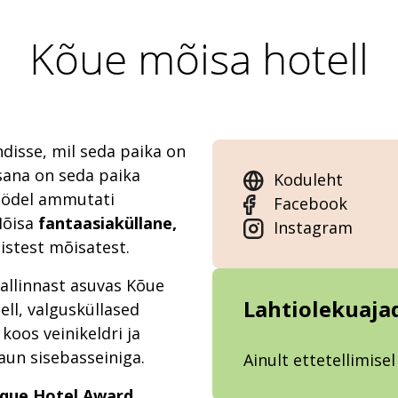
Kõue mõisa hotell
ndisse, mil seda paika on
ana on seda paika
Koduleht
öödel ammutati
Facebook
Mõisa
fantaasiaküllane,
Instagram
istest mõisatest.
allinnast asuvas Kõue
Lahtiolekuaja
ell, valgusküllased
koos veinikeldri ja
aun sisebasseiniga.
Ainult ettetellimisel
ique Hotel Award