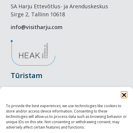
SA Harju Ettevõtlus- ja Arenduskeskus
Sirge 2, Tallinn 10618
info@visitharju.com
Tūristam
Pasākumi
Nakšņošana
To provide the best experiences, we use technologies like cookies to
store and/or access device information. Consenting to these
Vietas maltītei
technologies will allow us to process data such as browsing behavior or
unique IDs on this site. Not consenting or withdrawing consent, may
adversely affect certain features and functions.
Apskates objekti