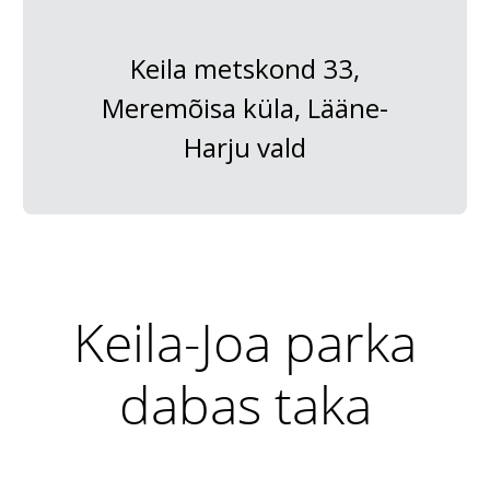
Keila metskond 33,
Meremõisa küla, Lääne-
Harju vald
Keila-Joa parka
dabas taka