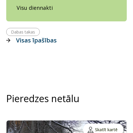
Visu diennakti
Dabas takas
Visas īpašības
Pieredzes netālu
Skatīt kartē