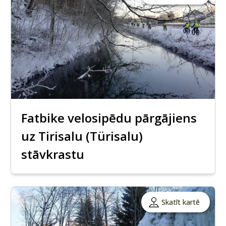
Fatbike velosipēdu pārgājiens
uz Tirisalu (Türisalu)
stāvkrastu
Skatīt kartē