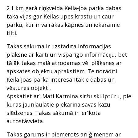
2.1 km garā riņķveida Keila-Joa parka dabas
taka vijas gar Keilas upes krastu un caur
parku, kur ir vairākas kāpnes un iekaramie
tilti.
Takas sākumā ir uzstādīta informācijas
plāksne ar karti un vispārīgo informāciju, bet
tālāk takas malā atrodamas vēl plāksnes ar
apskates objektu aprakstiem. Te norādīti
Keila-Joas parka interesantākie dabas un
vēstures objekti.
Apskatiet arī Mati Karmina siržu skulptūru, pie
kuras jaunlaulātie piekarina savas kāzu
slēdzenes. Takas sākumā ir ierīkota
autostāvvieta.
Takas garums ir piemērots arī ģimenēm ar