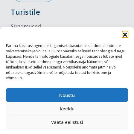
Turistile
Sündmused
Majutus
Parima kasutuskogemuse tagamiseks kasutame seadmete andmete
salvestamiseks ja/või neile juurdepääsuks selliseid tehnoloogiaid nagu
Maitseelamused
küpsised. Nende tehnoloogiate kasutamisega nõustudes lubate meil
töödelda selliseid andmeid nagu veebikasutaja käitumine või
Vaatamisväärsused
unikaalsed ID-d sellel veebisaidil. Nõusoleku andmata jätmine või
nõusoleku tagasivõtmine võib mõjutada teatud funktsioone ja
võimalusi.
Visit Tallinn
Turismiprofessionaalile
Nõustu
Keeldu
Harju-, Rapla- ja Läänemaa DMO
Vaata eelistusi
Meediakajastused