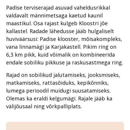
Padise terviserajad asuvad vaheldusrikkal
valdavalt männimetsaga kaetud kaunil
maastikul. Osa rajast kulgeb Kloostri jõe
kallastel. Radade lähedusse jääb hulgaliselt
huviväärsusi: Padise klooster, mõisakompleks,
vana linnamägi ja Karjakastell. Pikim ring on
6,3 km pikk, kuid võimalik on kombineerida
endale sobiliku pikkuse ja raskusastmega ring.
Rajad on sobilikud jalutamiseks, jooksmiseks,
matkamiseks, rattasõiduks, kepikõnniks,
lumega perioodil muidugi suusatamiseks.
Olemas ka eraldi kelgumägi. Rajale jääb ka
välijõusaal ning võrkpalliplats.