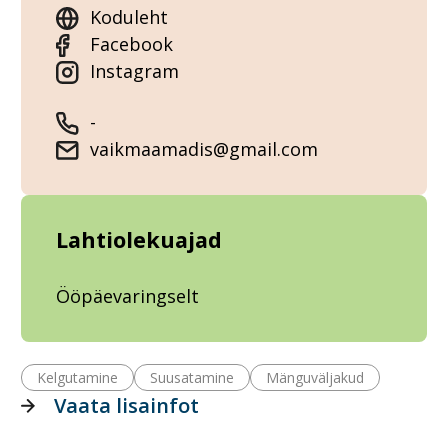
Koduleht
Facebook
Instagram
-
vaikmaamadis@gmail.com
Lahtiolekuajad
Ööpäevaringselt
Kelgutamine
Suusatamine
Mänguväljakud
Vaata lisainfot