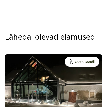
Lähedal olevad elamused
Vaata kaardil