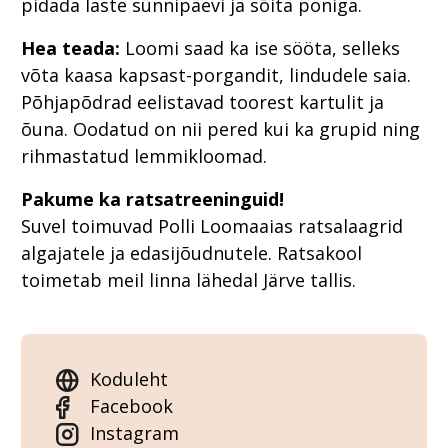
pidada laste sünnipäevi ja sõita poniga.
Hea teada:
Loomi saad ka ise sööta, selleks
võta kaasa kapsast-porgandit, lindudele saia.
Põhjapõdrad eelistavad toorest kartulit ja
õuna. Oodatud on nii pered kui ka grupid ning
rihmastatud lemmikloomad.
Pakume ka ratsatreeninguid!
Suvel toimuvad Polli Loomaaias ratsalaagrid
algajatele ja edasijõudnutele. Ratsakool
toimetab meil linna lähedal Järve tallis.
Koduleht
Facebook
Instagram