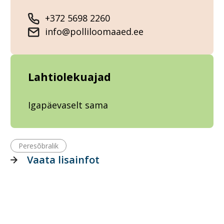
+372 5698 2260
info@polliloomaaed.ee
Lahtiolekuajad
Igapäevaselt sama
Peresõbralik
Vaata lisainfot