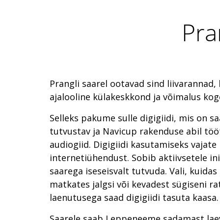
Pra
Prangli saarel ootavad sind liivarannad
ajalooline külakeskkond ja võimalus koge
Selleks pakume sulle digigiidi, mis on s
tutvustav ja Navicup rakenduse abil tööt
audiogiid. Digigiidi kasutamiseks vajate
internetiühendust. Sobib aktiivsetele in
saarega iseseisvalt tutvuda. Vali, kuidas 
matkates jalgsi või kevadest sügiseni rat
laenutusega saad digigiidi tasuta kaasa.
Saarele saab Leppeneeme sadamast lae