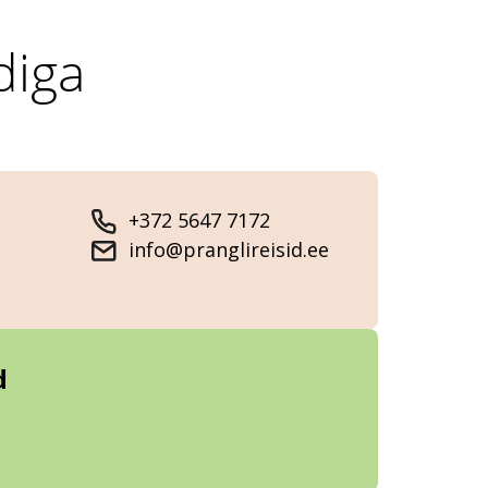
diga
+372 5647 7172
info@pranglireisid.ee
d