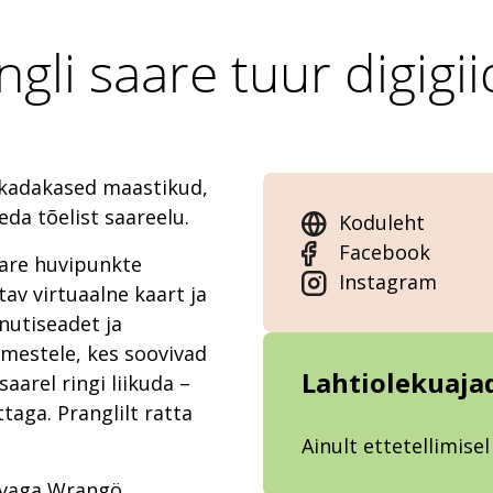
ngli saare tuur digigii
, kadakased maastikud,
da tõelist saareelu.
Koduleht
Facebook
aare huvipunkte
Instagram
av virtuaalne kaart ja
 nutiseadet ja
imestele, kes soovivad
Lahtiolekuaja
saarel ringi liikuda –
taga. Pranglilt ratta
Ainult ettetellimisel
vaga Wrangö.