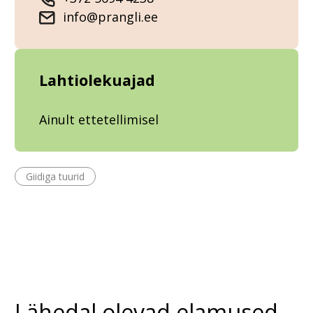
info@prangli.ee
Lahtiolekuajad
Ainult ettetellimisel
Giidiga tuurid
Lähedal olevad elamused