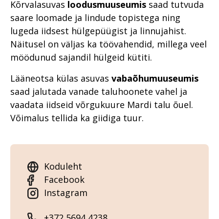
Kõrvalasuvas
loodusmuuseumis
saad tutvuda
saare loomade ja lindude topistega ning
lugeda iidsest hülgepüügist ja linnujahist.
Näitusel on väljas ka töövahendid, millega veel
möödunud sajandil hülgeid kütiti.
Lääneotsa külas asuvas
vabaõhumuuseumis
saad jalutada vanade taluhoonete vahel ja
vaadata iidseid võrgukuure Mardi talu õuel.
Võimalus tellida ka giidiga tuur.
Koduleht
Facebook
Instagram
+372 5694 4238