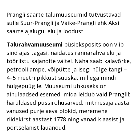
Prangli saarte talumuuseumid tutvustavad
sulle Suur-Prangli ja Väike-Prangli ehk Aksi
saarte ajalugu, elu ja loodust.
Talurahvamuuseumi
püsiekspositsioon viib
sind ajas tagasi, näidates rannarahva elu ja
tööriistu sajandite vältel. Näha saab kalavõrke,
petroolilampe, võipütte ja isegi hülge tangi –
4–5 meetri pikkust suuska, millega mindi
hülgepüügile. Muuseumi uhkuseks on
ainulaadsed esemed, mida leidub vaid Pranglil:
haruldased püssirohusarved, mitmesaja aasta
vanused purjelaeva plokid, meremehe
riidekirst aastast 1778 ning vanad klaasist ja
portselanist lauanõud.