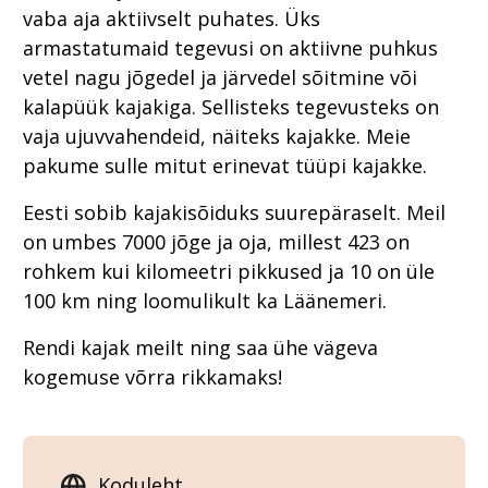
vaba aja aktiivselt puhates. Üks
armastatumaid tegevusi on aktiivne puhkus
vetel nagu jõgedel ja järvedel sõitmine või
kalapüük kajakiga. Sellisteks tegevusteks on
vaja ujuvvahendeid, näiteks kajakke. Meie
pakume sulle mitut erinevat tüüpi kajakke.
Eesti sobib kajakisõiduks suurepäraselt. Meil
on umbes 7000 jõge ja oja, millest 423 on
rohkem kui kilomeetri pikkused ja 10 on üle
100 km ning loomulikult ka Läänemeri.
Rendi kajak meilt ning saa ühe vägeva
kogemuse võrra rikkamaks!
Koduleht