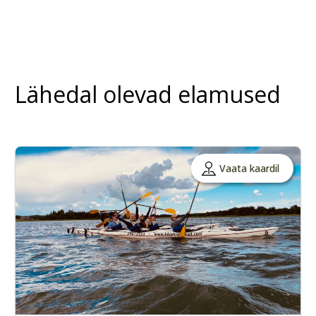
Lähedal olevad elamused
Vaata kaardil