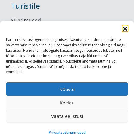
Turistile
Sündmused
Majutus
Parima kasutuskogemuse tagamiseks kasutame seadmete andmete
salvestamiseks ja/või neile juurdepääsuks selliseid tehnoloogiaid nagu
Maitseelamused
küpsised. Nende tehnoloogiate kasutamisega nõustudes lubate meil
töödelda selliseid andmeid nagu veebikasutaja käitumine või
Vaatamisväärsused
unikaalsed ID-d sellel veebisaidil. Nõusoleku andmata jätmine või
nõusoleku tagasivõtmine võib mõjutada teatud funktsioone ja
võimalusi.
Visit Tallinn
Turismiprofessionaalile
Nõustu
Keeldu
Harju-, Rapla- ja Läänemaa DMO
Vaata eelistusi
Meediakajastused
Privaatsustingimused