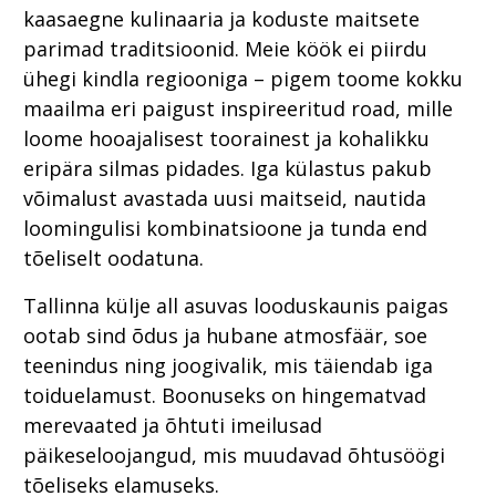
kaasaegne kulinaaria ja koduste maitsete
parimad traditsioonid. Meie köök ei piirdu
ühegi kindla regiooniga – pigem toome kokku
maailma eri paigust inspireeritud road, mille
loome hooajalisest toorainest ja kohalikku
eripära silmas pidades. Iga külastus pakub
võimalust avastada uusi maitseid, nautida
loomingulisi kombinatsioone ja tunda end
tõeliselt oodatuna.
Tallinna külje all asuvas looduskaunis paigas
ootab sind õdus ja hubane atmosfäär, soe
teenindus ning joogivalik, mis täiendab iga
toiduelamust. Boonuseks on hingematvad
merevaated ja õhtuti imeilusad
päikeseloojangud, mis muudavad õhtusöögi
tõeliseks elamuseks.