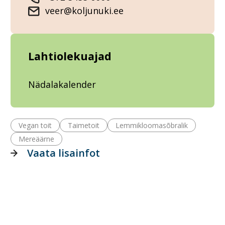
veer@koljunuki.ee
Lahtiolekuajad
Nädalakalender
Vegan toit
Taimetoit
Lemmikloomasõbralik
Mereäärne
Vaata lisainfot