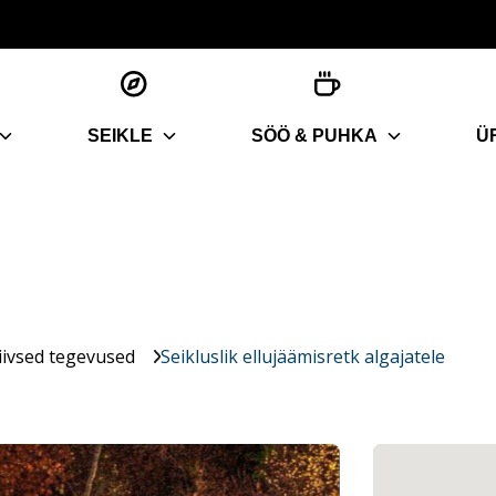
SEIKLE
SÖÖ & PUHKA
Ü
iivsed tegevused
Seikluslik ellujäämisretk algajatele