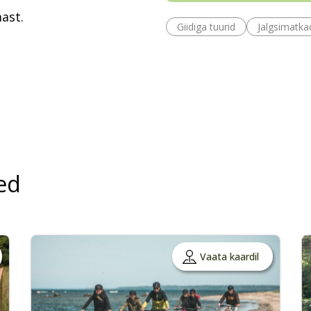
ast.
Giidiga tuurid
Jalgsimatka
ed
Vaata kaardil