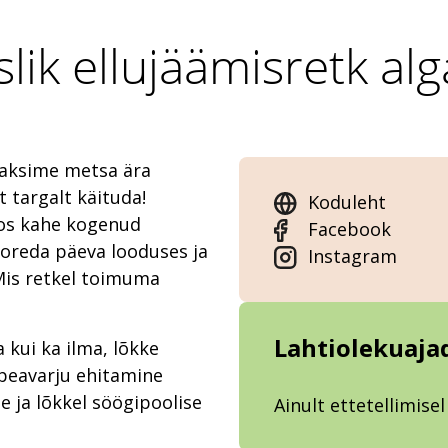
slik ellujäämisretk alg
eaksime metsa ära
t targalt käituda!
Koduleht
oos kahe kogenud
Facebook
oreda päeva looduses ja
Instagram
Mis retkel toimuma
Lahtiolekuaja
 kui ka ilma, lõkke
 peavarju ehitamine
e ja lõkkel söögipoolise
Ainult ettetellimisel