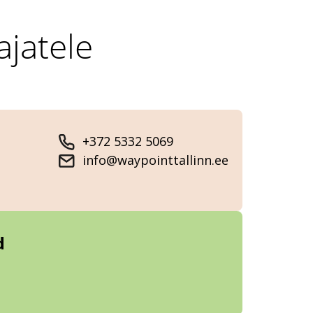
ajatele
+372 5332 5069
info@waypointtallinn.ee
d