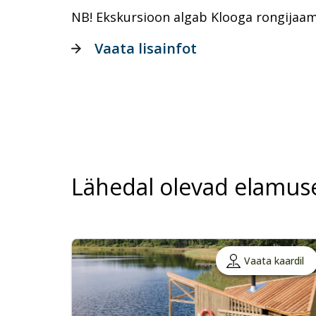
NB! Ekskursioon algab Klooga rongijaam
Vaata lisainfot
Lähedal olevad elamus
Vaata kaardil