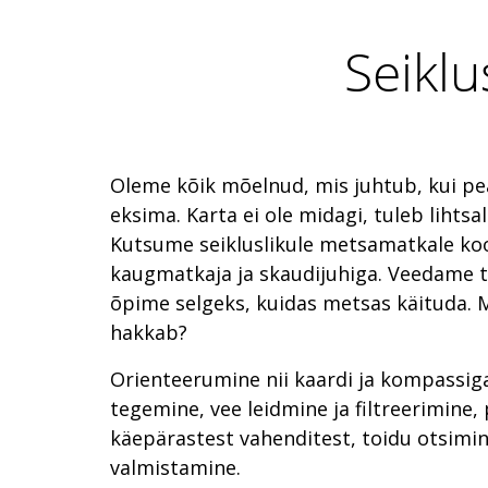
Seiklu
Oleme kõik mõelnud, mis juhtub, kui p
eksima. Karta ei ole midagi, tuleb lihtsal
Kutsume seikluslikule metsamatkale k
kaugmatkaja ja skaudijuhiga. Veedame t
õpime selgeks, kuidas metsas käituda. 
hakkab?
Orienteerumine nii kaardi ja kompassiga
tegemine, vee leidmine ja filtreerimine,
käepärastest vahenditest, toidu otsimin
valmistamine.