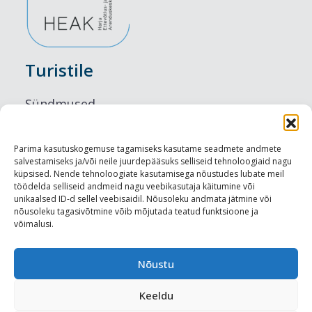
Turistile
Sündmused
Majutus
Parima kasutuskogemuse tagamiseks kasutame seadmete andmete
salvestamiseks ja/või neile juurdepääsuks selliseid tehnoloogiaid nagu
Maitseelamused
küpsised. Nende tehnoloogiate kasutamisega nõustudes lubate meil
töödelda selliseid andmeid nagu veebikasutaja käitumine või
Vaatamisväärsused
unikaalsed ID-d sellel veebisaidil. Nõusoleku andmata jätmine või
nõusoleku tagasivõtmine võib mõjutada teatud funktsioone ja
võimalusi.
Visit Tallinn
Turismiprofessionaalile
Nõustu
Keeldu
Harju-, Rapla- ja Läänemaa DMO