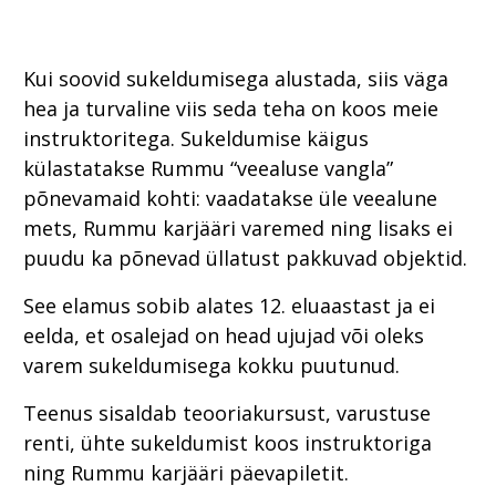
Kui soovid sukeldumisega alustada, siis väga
hea ja turvaline viis seda teha on koos meie
instruktoritega. Sukeldumise käigus
külastatakse Rummu “veealuse vangla”
põnevamaid kohti: vaadatakse üle veealune
mets, Rummu karjääri varemed ning lisaks ei
puudu ka põnevad üllatust pakkuvad objektid.
See elamus sobib alates 12. eluaastast ja ei
eelda, et osalejad on head ujujad või oleks
varem sukeldumisega kokku puutunud.
Teenus sisaldab teooriakursust, varustuse
renti, ühte sukeldumist koos instruktoriga
ning Rummu karjääri päevapiletit.