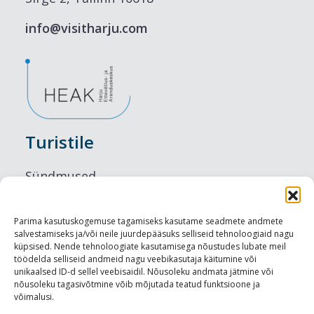
info@visitharju.com
Turistile
Sündmused
Majutus
Parima kasutuskogemuse tagamiseks kasutame seadmete andmete
salvestamiseks ja/või neile juurdepääsuks selliseid tehnoloogiaid nagu
Maitseelamused
küpsised. Nende tehnoloogiate kasutamisega nõustudes lubate meil
töödelda selliseid andmeid nagu veebikasutaja käitumine või
Vaatamisväärsused
unikaalsed ID-d sellel veebisaidil. Nõusoleku andmata jätmine või
nõusoleku tagasivõtmine võib mõjutada teatud funktsioone ja
võimalusi.
Visit Tallinn