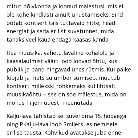
mitut põlvkonda ja loonud mälestusi, mis ei
ole kohe kindlasti ainult unustamiseks. Sind
ootab kontsert täis tuttavaid hitte, head
energiat ja seda erilist suvetunnet, mida
tahaks veel kaua endaga kaasas kanda.
Hea muusika, vahetu lavaline kohalolu ja
kaasalaulmist väärt lood loovad õhtu, kus
publik ja bänd hingavad ühes rütmis. Kui päike
loojub ja mets su ümber sumiseb, muutub
kontsert millekski rohkemaks kui lihtsalt
muusikaõhtu – see on soe mälestus, mida on
mõnus hiljem uuesti meenutada.
Kalju-lava tähistab sel suvel oma 15. hooaega
ning PKalju-lava loob Smilersi esinemisele
erilise tausta. Kohvikud avatakse juba enne