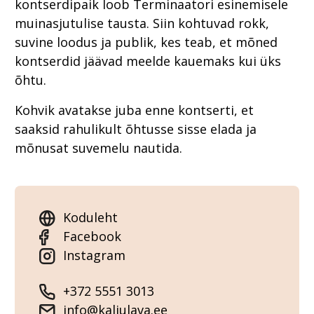
kontserdipaik loob Terminaatori esinemisele
muinasjutulise tausta. Siin kohtuvad rokk,
suvine loodus ja publik, kes teab, et mõned
kontserdid jäävad meelde kauemaks kui üks
õhtu.
Kohvik avatakse juba enne kontserti, et
saaksid rahulikult õhtusse sisse elada ja
mõnusat suvemelu nautida.
Koduleht
Facebook
Instagram
+372 5551 3013
info@kaljulava.ee