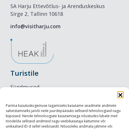
SA Harju Ettevõtlus- ja Arenduskeskus
Sirge 2, Tallinn 10618
info@visitharju.com
Turistile
Sündmused
Majutus
Parima kasutuskogemuse tagamiseks kasutame seadmete andmete
salvestamiseks ja/või neile juurdepääsuks selliseid tehnoloogiaid nagu
Maitseelamused
küpsised. Nende tehnoloogiate kasutamisega nõustudes lubate meil
töödelda selliseid andmeid nagu veebikasutaja käitumine või
Vaatamisväärsused
unikaalsed ID-d sellel veebisaidil. Nõusoleku andmata jätmine või