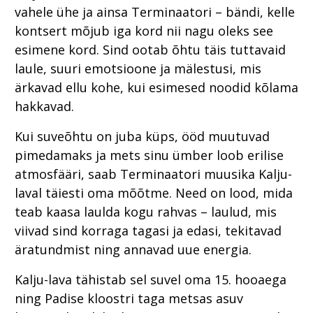
vahele ühe ja ainsa Terminaatori – bändi, kelle
kontsert mõjub iga kord nii nagu oleks see
esimene kord. Sind ootab õhtu täis tuttavaid
laule, suuri emotsioone ja mälestusi, mis
ärkavad ellu kohe, kui esimesed noodid kõlama
hakkavad.
Kui suveõhtu on juba küps, ööd muutuvad
pimedamaks ja mets sinu ümber loob erilise
atmosfääri, saab Terminaatori muusika Kalju-
laval täiesti oma mõõtme. Need on lood, mida
teab kaasa laulda kogu rahvas – laulud, mis
viivad sind korraga tagasi ja edasi, tekitavad
äratundmist ning annavad uue energia.
Kalju-lava tähistab sel suvel oma 15. hooaega
ning Padise kloostri taga metsas asuv