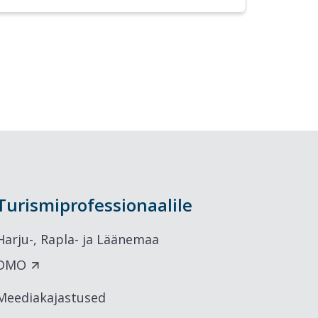
Turismiprofessionaalile
Harju-, Rapla- ja Läänemaa
DMO
Meediakajastused