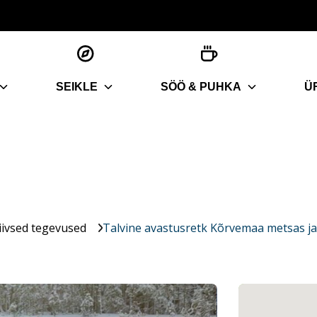
SEIKLE
SÖÖ & PUHKA
Ü
iivsed tegevused
Talvine avastusretk Kõrvemaa metsas ja