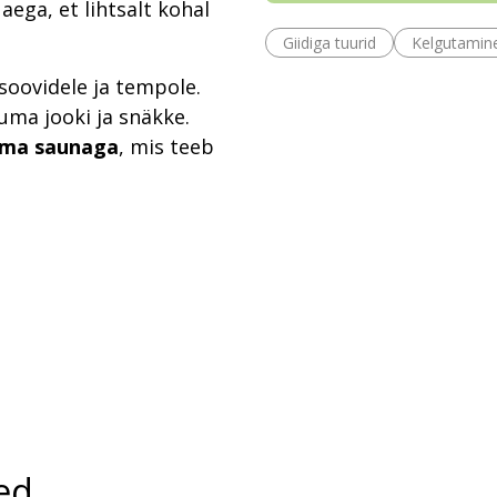
ega, et lihtsalt kohal
Giidiga tuurid
Kelgutamin
soovidele ja tempole.
uma jooki ja snäkke.
ma saunaga
, mis teeb
ed