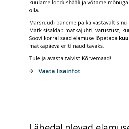
kuulame loodushääli ja võtame mõnuga a
olla.
Marsruudi paneme paika vastavalt sinu 
Matk sisaldab matkajuhti, varustust, ku
Soovi korral saad elamuse lõpetada
kuu
matkapäeva eriti nauditavaks.
Tule ja avasta talvist Kõrvemaad!
Vaata lisainfot
Lähedal olevad elamus