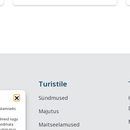
Turistile
Sündmused
stamiseks
Majutus
ndmeid nagu
Maitseelamused
u andmata
võimalusi.