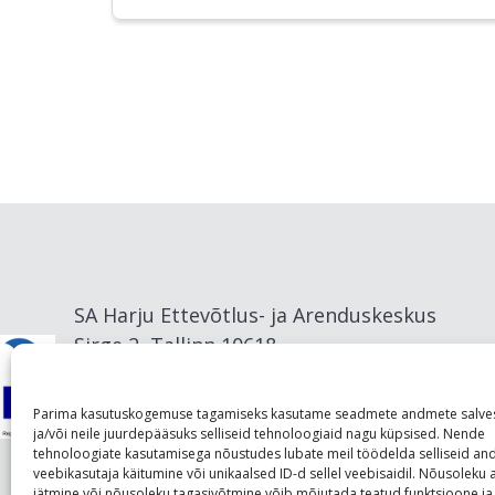
SA Harju Ettevõtlus- ja Arenduskeskus
Sirge 2, Tallinn 10618
info@visitharju.com
Parima kasutuskogemuse tagamiseks kasutame seadmete andmete salve
ja/või neile juurdepääsuks selliseid tehnoloogiaid nagu küpsised. Nende
tehnoloogiate kasutamisega nõustudes lubate meil töödelda selliseid a
veebikasutaja käitumine või unikaalsed ID-d sellel veebisaidil. Nõusolek
jätmine või nõusoleku tagasivõtmine võib mõjutada teatud funktsioone ja 