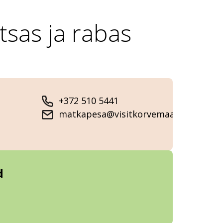
sas ja rabas
+372 510 5441
matkapesa@visitkorvemaa.ee
d