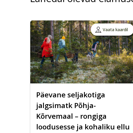
Vaata kaardil
Päevane seljakotiga
jalgsimatk Põhja-
Kõrvemaal – rongiga
loodusesse ja kohaliku ellu