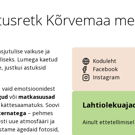
stusretk Kõrvemaa met
jutulise vaikuse ja
liseks. Lumega kaetud
Koduleht
, justkui astuksid
Facebook
Instagram
k, vaid emotsioonidest
gud
või
matkasuusad
Lahtiolekuaja
d kättesaamatuks. Soovi
ternatega
– pehmes
esti uue atmosfääri ja
Ainult ettetellimisel
tame ägedaid fotosid,