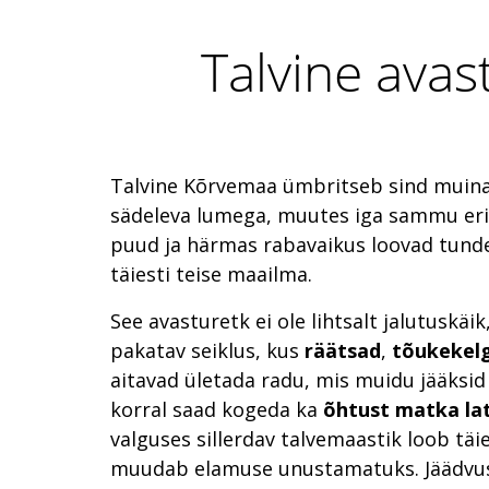
Talvine ava
Talvine Kõrvemaa ümbritseb sind muinas
sädeleva lumega, muutes iga sammu eri
puud ja härmas rabavaikus loovad tunde
täiesti teise maailma.
See avasturetk ei ole lihtsalt jalutuskäi
pakatav seiklus, kus
räätsad
,
tõukekel
aitavad ületada radu, mis muidu jääksi
korral saad kogeda ka
õhtust matka la
valguses sillerdav talvemaastik loob täi
muudab elamuse unustamatuks. Jäädvus