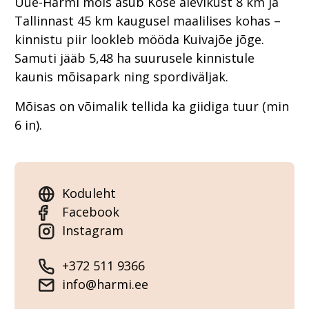
Uue-Harmi mõis asub Kose alevikust 8 km ja
Tallinnast 45 km kaugusel maalilises kohas –
kinnistu piir lookleb mööda Kuivajõe jõge.
Samuti jääb 5,48 ha suurusele kinnistule
kaunis mõisapark ning spordiväljak.
Mõisas on võimalik tellida ka giidiga tuur (min
6 in).
Koduleht
Facebook
Instagram
+372 511 9366
info@harmi.ee