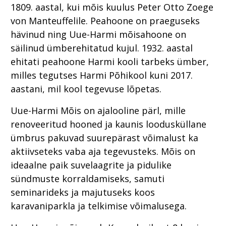
1809. aastal, kui mõis kuulus Peter Otto Zoege
von Manteuffelile. Peahoone on praeguseks
hävinud ning Uue-Harmi mõisahoone on
säilinud ümberehitatud kujul. 1932. aastal
ehitati peahoone Harmi kooli tarbeks ümber,
milles tegutses Harmi Põhikool kuni 2017.
aastani, mil kool tegevuse lõpetas.
Uue-Harmi Mõis on ajalooline pärl, mille
renoveeritud hooned ja kaunis loodusküllane
ümbrus pakuvad suurepärast võimalust ka
aktiivseteks vaba aja tegevusteks. Mõis on
ideaalne paik suvelaagrite ja pidulike
sündmuste korraldamiseks, samuti
seminarideks ja majutuseks koos
karavaniparkla ja telkimise võimalusega.