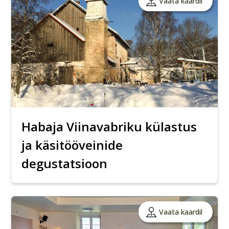
Vaata kaardil
Habaja Viinavabriku külastus
ja käsitööveinide
degustatsioon
Vaata kaardil