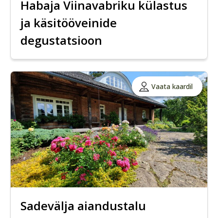
Habaja Viinavabriku külastus
ja käsitööveinide
degustatsioon
Vaata kaardil
Sadevälja aiandustalu