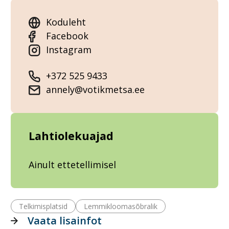
Koduleht
Facebook
Instagram
+372 525 9433
annely@votikmetsa.ee
Lahtiolekuajad
Ainult ettetellimisel
Telkimisplatsid
Lemmikloomasõbralik
Vaata lisainfot