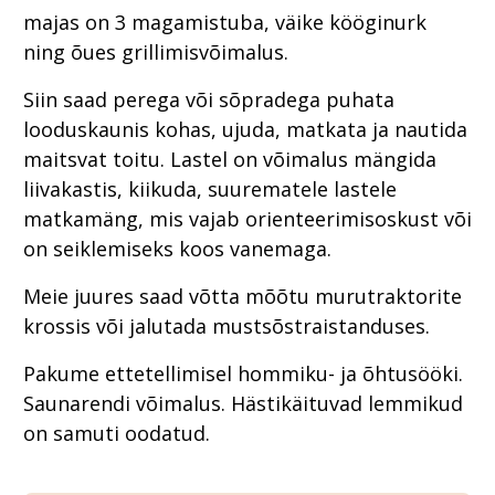
majas on 3 magamistuba, väike kööginurk
ning õues grillimisvõimalus.
Siin saad perega või sõpradega puhata
looduskaunis kohas, ujuda, matkata ja nautida
maitsvat toitu. Lastel on võimalus mängida
liivakastis, kiikuda, suurematele lastele
matkamäng, mis vajab orienteerimisoskust või
on seiklemiseks koos vanemaga.
Meie juures saad võtta mõõtu murutraktorite
krossis või jalutada mustsõstraistanduses.
Pakume ettetellimisel hommiku- ja õhtusööki.
Saunarendi võimalus. Hästikäituvad lemmikud
on samuti oodatud.