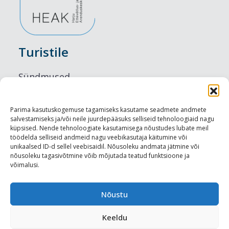
Turistile
Sündmused
Majutus
Parima kasutuskogemuse tagamiseks kasutame seadmete andmete
salvestamiseks ja/või neile juurdepääsuks selliseid tehnoloogiaid nagu
Maitseelamused
küpsised. Nende tehnoloogiate kasutamisega nõustudes lubate meil
töödelda selliseid andmeid nagu veebikasutaja käitumine või
Vaatamisväärsused
unikaalsed ID-d sellel veebisaidil. Nõusoleku andmata jätmine või
nõusoleku tagasivõtmine võib mõjutada teatud funktsioone ja
võimalusi.
Visit Tallinn
Turismiprofessionaalile
Nõustu
Keeldu
Harju-, Rapla- ja Läänemaa DMO