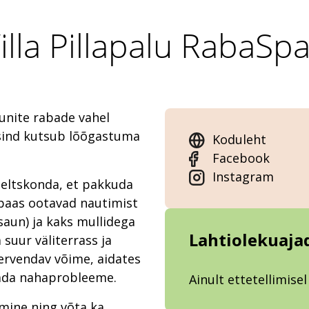
illa Pillapalu RabaSp
aunite rabade vahel
sind kutsub lõõgastuma
Koduleht
Facebook
Instagram
seltskonda, et pakkuda
paas ootavad nautimist
saun) ja kaks mullidega
Lahtiolekuaja
 suur väliterrass ja
ervendav võime, aidates
ndada nahaprobleeme.
Ainult ettetellimisel
amine ning võta ka