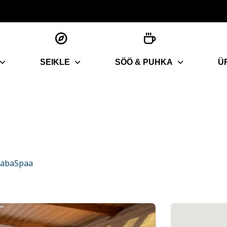
SEIKLE
SÖÖ & PUHKA
Ü
 RabaSpaa