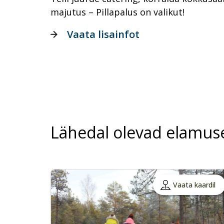
majutus – Pillapalus on valikut!
Vaata lisainfot
Lähedal olevad elamus
Vaata kaardil