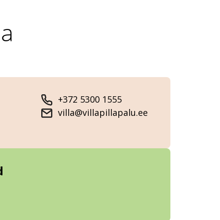
aa
+372 5300 1555
villa@villapillapalu.ee
d