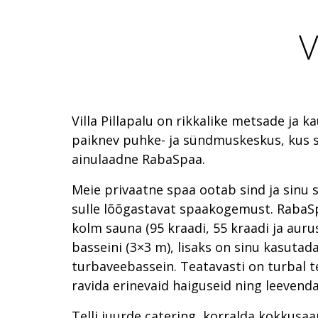
V
Villa Pillapalu on rikkalike metsade ja k
paiknev puhke- ja sündmuskeskus, kus 
ainulaadne RabaSpaa.
Meie privaatne spaa ootab sind ja sinu 
sulle lõõgastavat spaakogemust. RabaS
kolm sauna (95 kraadi, 55 kraadi ja auru
basseini (3×3 m), lisaks on sinu kasutada
turbaveebassein. Teatavasti on turbal t
ravida erinevaid haiguseid ning leeve
Telli juurde catering, korralda kokkusa