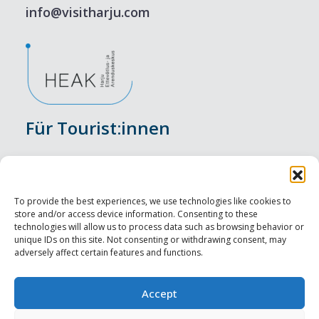
info@visitharju.com
Für Tourist:innen
Veranstaltungen
Unterkunft
To provide the best experiences, we use technologies like cookies to
store and/or access device information. Consenting to these
Genusserlebnisse
technologies will allow us to process data such as browsing behavior or
unique IDs on this site. Not consenting or withdrawing consent, may
adversely affect certain features and functions.
Sehenswürdigkeiten
Visit Tallinn
Accept