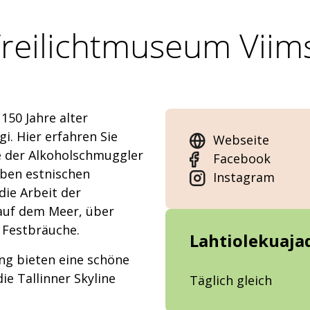
reilichtmuseum Viim
150 Jahre alter
. Hier erfahren Sie
Webseite
e der Alkoholschmuggler
Facebook
eben estnischen
Instagram
die Arbeit der
auf dem Meer, über
 Festbräuche.
Lahtiolekuaja
ng bieten eine schöne
ie Tallinner Skyline
Täglich gleich