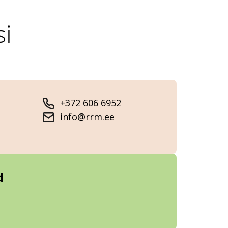
si
+372 606 6952
info@rrm.ee
d