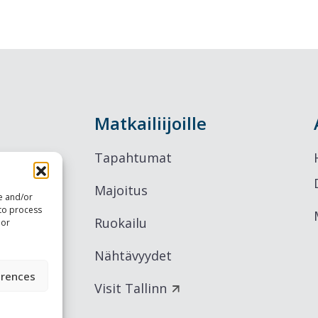
Matkailiijoille
Tapahtumat
Majoitus
re and/or
 to process
Ruokailu
 or
Nähtävyydet
erences
Visit Tallinn