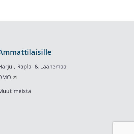
Ammattilaisille
Harju-, Rapla- & Läänemaa
DMO
Muut meistä