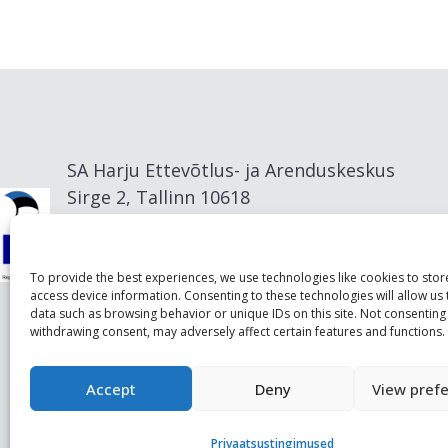
SA Harju Ettevõtlus- ja Arenduskeskus
Sirge 2, Tallinn 10618
info@visitharju.com
To provide the best experiences, we use technologies like cookies to sto
access device information. Consenting to these technologies will allow us
data such as browsing behavior or unique IDs on this site. Not consenting
withdrawing consent, may adversely affect certain features and functions.
Accept
Deny
View pref
Privaatsustingimused