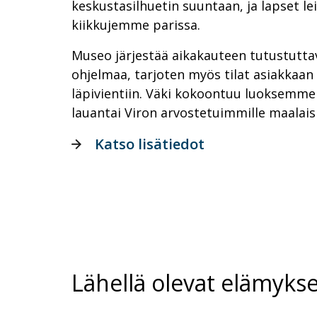
keskustasilhuetin suuntaan, ja lapset le
kiikkujemme parissa.
Museo järjestää aikakauteen tutustuttav
ohjelmaa, tarjoten myös tilat asiakkaan
läpivientiin. Väki kokoontuu luoksemme
lauantai Viron arvostetuimmille maalais
Katso lisätiedot
Lähellä olevat elämykse