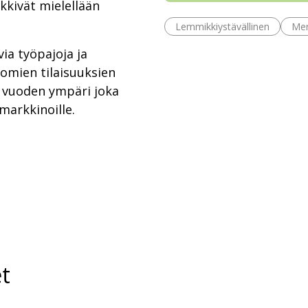
ikkivät mielellään
Lemmikkiystävällinen
Mer
ia työpajoja ja
 omien tilaisuuksien
 vuoden ympäri joka
markkinoille.
t