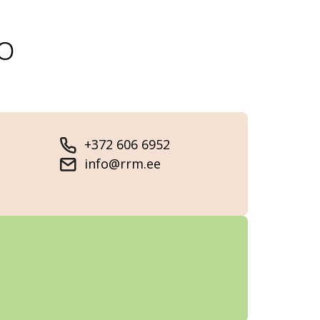
o
+372 606 6952
info@rrm.ee