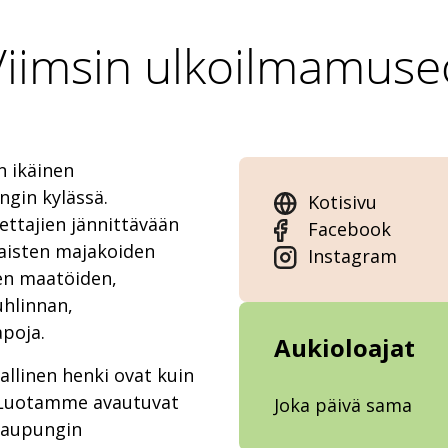
Viimsin ulkoilmamuse
n ikäinen
gin kylässä.
Kotisivu
ettajien jännittävään
Facebook
laisten majakoiden
Instagram
ten maatöiden,
uhlinnan,
 tapoja.
Aukioloajat
allinen henki ovat kuin
. Luotamme avautuvat
Joka päivä sama
kaupungin