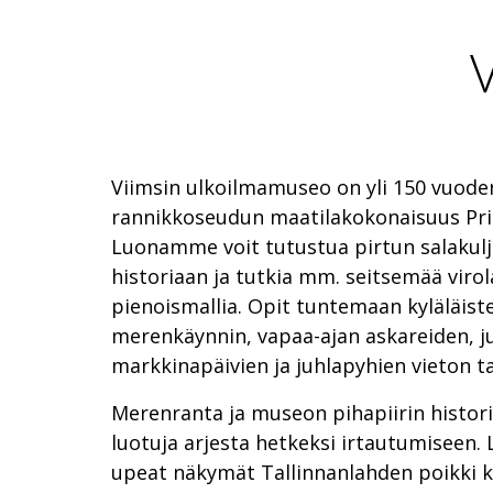
Viimsin ulkoilmamuseo on yli 150 vuode
rannikkoseudun maatilakokonaisuus Prin
Luonamme voit tutustua pirtun salakulj
historiaan ja tutkia mm. seitsemää viro
pienoismallia. Opit tuntemaan kyläläis
merenkäynnin, vapaa-ajan askareiden, j
markkinapäivien ja juhlapyhien vieton
Merenranta ja museon pihapiirin histori
luotuja arjesta hetkeksi irtautumiseen
upeat näkymät Tallinnanlahden poikki 