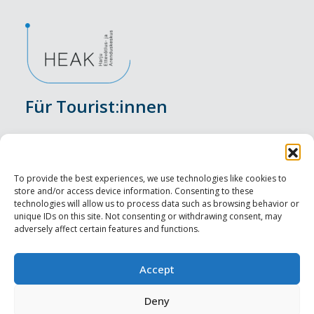
Für Tourist:innen
Veranstaltungen
Unterkunft
To provide the best experiences, we use technologies like cookies to
store and/or access device information. Consenting to these
Genusserlebnisse
technologies will allow us to process data such as browsing behavior or
unique IDs on this site. Not consenting or withdrawing consent, may
adversely affect certain features and functions.
Sehenswürdigkeiten
Visit Tallinn
Accept
Für Tourismusprofis
Deny