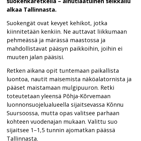
suokenkäretkellä – ainutlaatuinen seikkailu
alkaa Tallinnasta.
Suokengät ovat kevyet kehikot, jotka
kiinnitetään kenkiin. Ne auttavat liikkumaan
pehmeässä ja märässä maastossa ja
mahdollistavat pääsyn paikkoihin, joihin ei
muuten jalan pääsisi.
Retken aikana opit tuntemaan paikallista
luontoa, nautit maisemista näköalatornista ja
pääset maistamaan mulgipuuron. Retki
toteutetaan yleensä Põhja-Kõrvemaan
luonnonsuojelualueella sijaitsevassa Kõnnu
Suursoossa, mutta opas valitsee parhaan
kohteen vuodenajan mukaan. Valittu suo
sijaitsee 1–1,5 tunnin ajomatkan päässä
Tallinnasta.