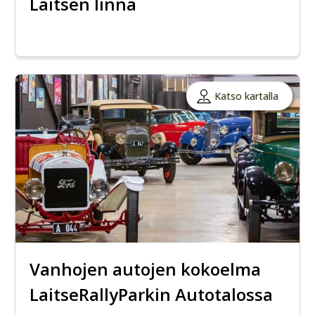
Laitsen linna
Katso kartalla
Vanhojen autojen kokoelma
LaitseRallyParkin Autotalossa