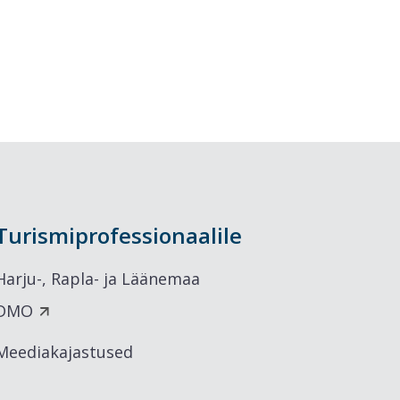
Turismiprofessionaalile
Harju-, Rapla- ja Läänemaa
DMO
Meediakajastused