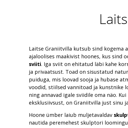
Laits
Laitse Graniitvilla kutsub sind kogema 
ajaloolises maakivist hoones, kus sind 
sviiti
. Iga sviit on ehitatud läbi kahe k
ja privaatsust. Toad on sisustatud natura
puiduga, mis loovad sooja ja hubase at
voodid, stiilsed vannitoad ja kunstnike 
ning annavad igale sviidile oma näo. Kui 
eksklusiivsust, on Graniitvilla just sinu j
Hoone ümber laiub muljetavaldav
skulp
nautida peremehest skulptori loomingut