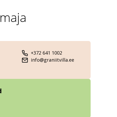
temaja
+372 641 1002
info@graniitvilla.ee
d