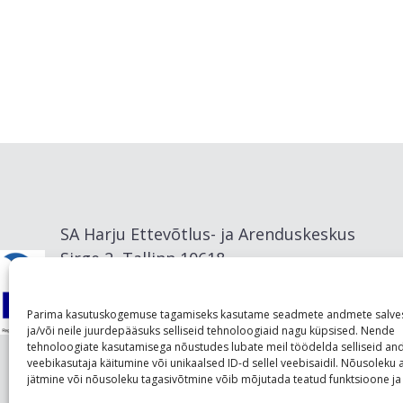
SA Harju Ettevõtlus- ja Arenduskeskus
Sirge 2, Tallinn 10618
info@visitharju.com
Parima kasutuskogemuse tagamiseks kasutame seadmete andmete salve
ja/või neile juurdepääsuks selliseid tehnoloogiaid nagu küpsised. Nende
tehnoloogiate kasutamisega nõustudes lubate meil töödelda selliseid a
veebikasutaja käitumine või unikaalsed ID-d sellel veebisaidil. Nõusolek
jätmine või nõusoleku tagasivõtmine võib mõjutada teatud funktsioone ja 