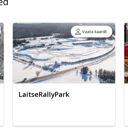
ed
Vaata kaardil
LaitseRallyPark