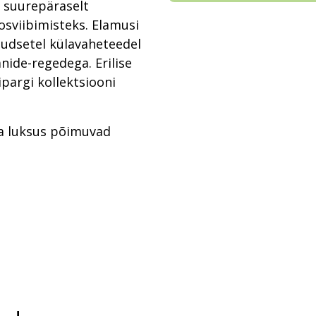
d suurepäraselt
sviibimisteks. Elamusi
dsetel külavaheteedel
anide-regedega. Erilise
pargi kollektsiooni
 ja luksus põimuvad