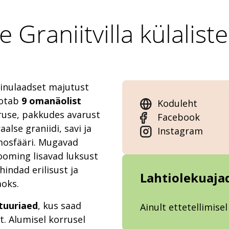
e Graniitvilla külalis
ainulaadset majutust
ootab
9 omanäolist
Koduleht
orruse, pakkudes avarust
Facebook
alse graniidi, savi ja
Instagram
mosfääri. Mugavad
looming lisavad luksust
hindad erilisust ja
Lahtiolekuaja
aoks.
tuuriaed
, kus saad
Ainult ettetellimisel
. Alumisel korrusel