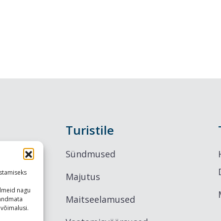
Turistile
Sündmused
stamiseks
Majutus
ndmeid nagu
Maitseelamused
u andmata
võimalusi.