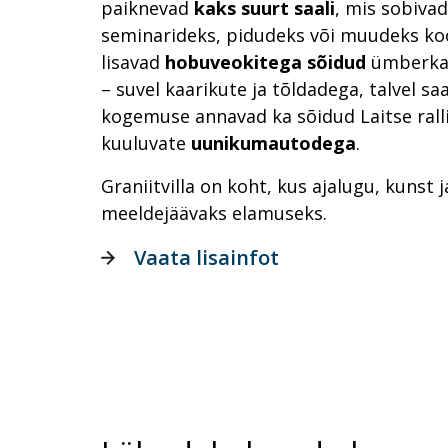
paiknevad
kaks suurt saali
, mis sobiva
seminarideks, pidudeks või muudeks koo
lisavad
hobuveokitega sõidud
ümberkau
– suvel kaarikute ja tõldadega, talvel sa
kogemuse annavad ka sõidud Laitse ralli
kuuluvate
uunikumautodega
.
Graniitvilla on koht, kus ajalugu, kunst
meeldejäävaks elamuseks.
Vaata lisainfot