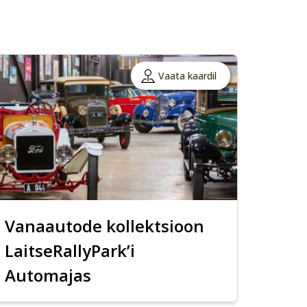
Vaata kaardil
Vanaautode kollektsioon
LaitseRallyPark’i
Automajas