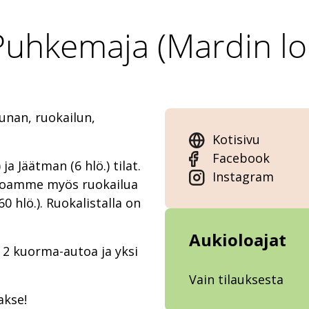
Puhkemaja (Mardin lo
unan, ruokailun,
Kotisivu
Facebook
ja Jäätman (6 hlö.) tilat.
Instagram
rjoamme myös ruokailua
0 hlö.). Ruokalistalla on
Aukioloajat
 2 kuorma-autoa ja yksi
Vain tilauksesta
akse!