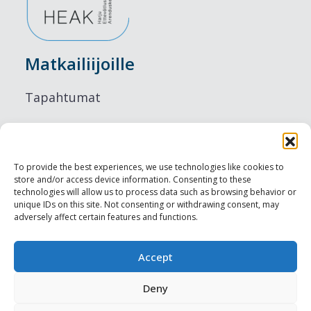
Matkailiijoille
Tapahtumat
Majoitus
Ruokailu
To provide the best experiences, we use technologies like cookies to
store and/or access device information. Consenting to these
Nähtävyydet
technologies will allow us to process data such as browsing behavior or
unique IDs on this site. Not consenting or withdrawing consent, may
adversely affect certain features and functions.
Visit Tallinn
Ammattilaisille
Accept
Deny
Harju-, Rapla- & Läänemaa DMO