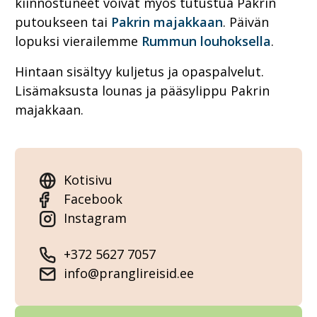
kiinnostuneet voivat myös tutustua Pakrin
putoukseen tai
Pakrin majakkaan
. Päivän
lopuksi vierailemme
Rummun louhoksella
.
Hintaan sisältyy kuljetus ja opaspalvelut.
Lisämaksusta lounas ja pääsylippu Pakrin
majakkaan.
Kotisivu
Facebook
Instagram
+372 5627 7057
info@pranglireisid.ee