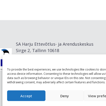
SA Harju Ettevõtlus- ja Arenduskeskus
Sirge 2, Tallinn 10618
info@visitharju.com
To provide the best experiences, we use technologies like cookies to sto
access device information. Consenting to these technologies will allow us
data such as browsing behavior or unique IDs on this site. Not consenting
withdrawing consent, may adversely affect certain features and functions.
Accept
Deny
View pref