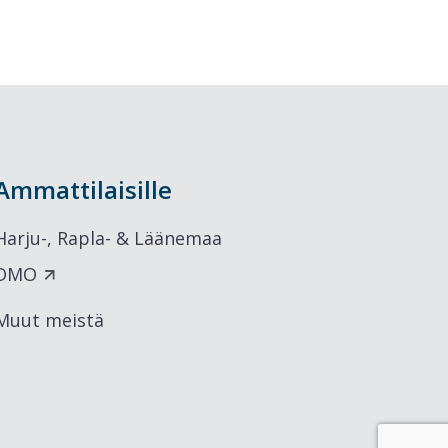
Ammattilaisille
Harju-, Rapla- & Läänemaa
DMO
Muut meistä