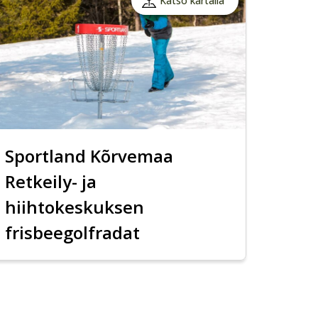
Katso kartalla
Sportland Kõrvemaa
Retkeily- ja
hiihtokeskuksen
frisbeegolfradat