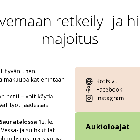
vemaan retkeily- ja h
majoitus
at hyvän unen.
ja makuupaikat enintään
Kotisivu
Facebook
n netti – voit käydä
Instagram
vat työt jäädessäsi
Saunatalossa
12:lle.
Aukioloajat
essa- ja suihkutilat
 Mahdollisuus myös yöpyä