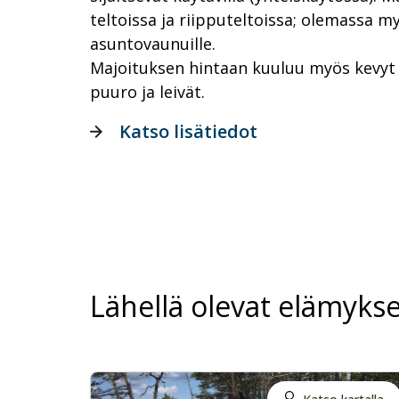
teltoissa ja riipputeltoissa; olemassa m
asuntovaunuille.
Majoituksen hintaan kuuluu myös kevyt 
puuro ja leivät.
Katso lisätiedot
Lähellä olevat elämykse