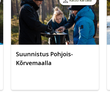
Katso kartalla
Suunnistus Pohjois-
Kõrvemaalla