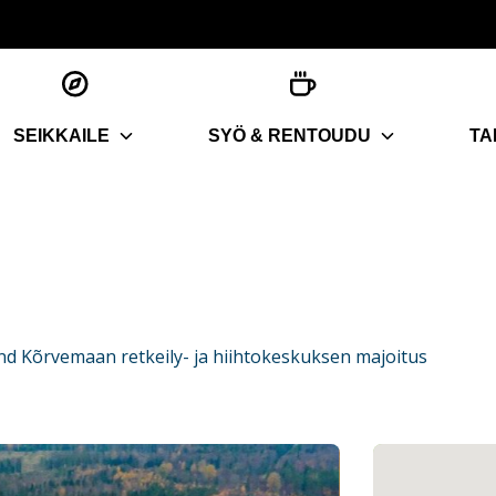
SEIKKAILE
SYÖ & RENTOUDU
TA
nd Kõrvemaan retkeily- ja hiihtokeskuksen majoitus