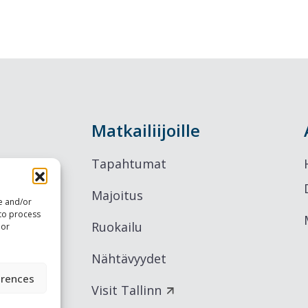
Matkailiijoille
Tapahtumat
Majoitus
re and/or
 to process
Ruokailu
 or
Nähtävyydet
erences
Visit Tallinn