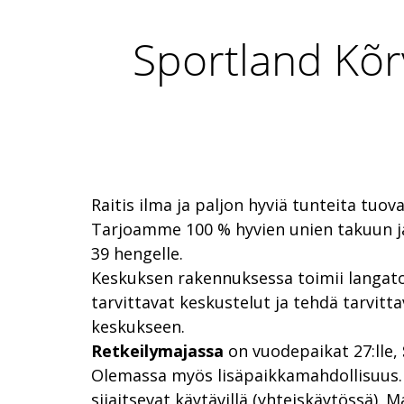
Sportland Kõr
Raitis ilma ja paljon hyviä tunteita tuov
Tarjoamme 100 % hyvien unien takuun 
39 hengelle.
Keskuksen rakennuksessa toimii langato
tarvittavat keskustelut ja tehdä tarvitta
keskukseen.
Retkeilymajassa
on vuodepaikat 27:lle,
Olemassa myös lisäpaikkamahdollisuus. V
sijaitsevat käytävillä (yhteiskäytössä).