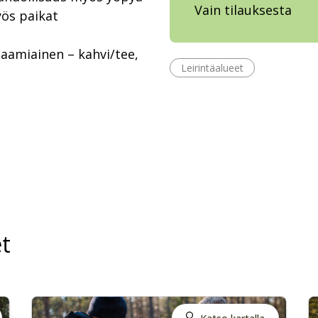
Vain tilauksesta
yös paikat
aamiainen – kahvi/tee,
Leirintäalueet
t