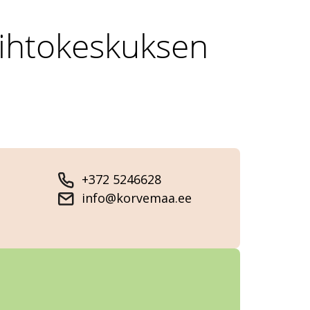
iihtokeskuksen
+372 5246628
info@korvemaa.ee