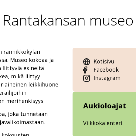
Rantakansan museo
n rannikkokylän
sa. Museo kokoaa ja
Kotisivu
liittyviä esineitä
Facebook
ea, mikä liittyy
Instagram
riaiheinen leikkihuone
railijoihin
en merihenkisyys.
Aukioloajat
a, joka tunnetaan
rjavalikoimastaan.
Viikkokalenteri
n kokousten,