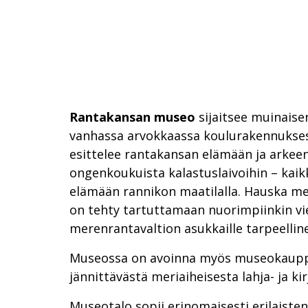
Rantakansan museo
sijaitsee muinaise
vanhassa arvokkaassa koulurakennukses
esittelee rantakansan elämään ja arkeen 
ongenkoukuista kalastuslaivoihin – kaikk
elämään rannikon maatilalla. Hauska me
on tehty tartuttamaan nuorimpiinkin vie
merenrantavaltion asukkaille tarpeellin
Museossa on avoinna myös museokaupp
jännittävästä meriaiheisesta lahja- ja ki
Museotalo sopii erinomaisesti erilaiste