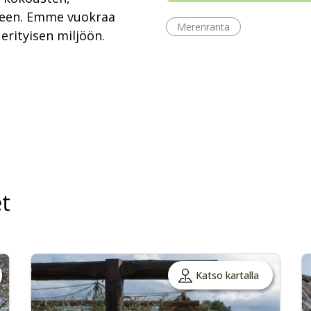
seen. Emme vuokraa
Merenranta
 erityisen miljöön.
t
Katso kartalla