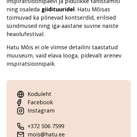
inspiratsioonipäevi ja pidulikke tähistamisi
ning osaleda
giidituuridel
. Hatu Mõisas
toimuvad ka põnevad kontserdid, erilised
sündmused ning iga-aastane suvine naiste
heaolufestival.
Hatu Mõis ei ole viimse detailini taastatud
muuseum, vaid elava looga, pidevalt arenev
inspiratsioonipaik.
Koduleht
Facebook
Instagram
+372 506 7599
mois@hatu.ee