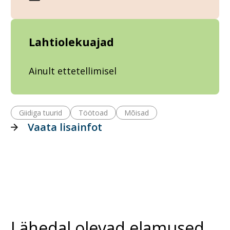
Lahtiolekuajad
Ainult ettetellimisel
Giidiga tuurid
Töötoad
Mõisad
Vaata lisainfot
Lähedal olevad elamused