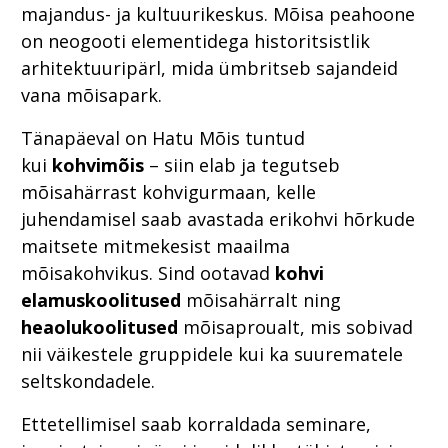
majandus- ja kultuurikeskus. Mõisa peahoone
on neogooti elementidega historitsistlik
arhitektuuripärl, mida ümbritseb sajandeid
vana mõisapark.
Tänapäeval on Hatu Mõis tuntud
kui
kohvimõis
– siin elab ja tegutseb
mõisahärrast kohvigurmaan, kelle
juhendamisel saab avastada erikohvi hõrkude
maitsete mitmekesist maailma
mõisakohvikus. Sind ootavad
kohvi
elamuskoolitused
mõisahärralt ning
heaolukoolitused
mõisaproualt, mis sobivad
nii väikestele gruppidele kui ka suurematele
seltskondadele.
Ettetellimisel saab korraldada seminare,