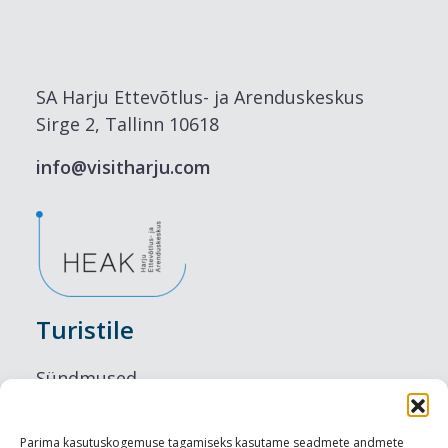
SA Harju Ettevõtlus- ja Arenduskeskus
Sirge 2, Tallinn 10618
info@visitharju.com
Turistile
Sündmused
Majutus
Parima kasutuskogemuse tagamiseks kasutame seadmete andmete