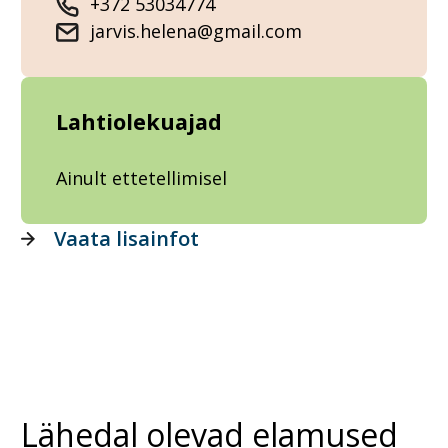
+372 53034774
jarvis.helena@gmail.com
Lahtiolekuajad
Ainult ettetellimisel
Vaata lisainfot
Lähedal olevad elamused