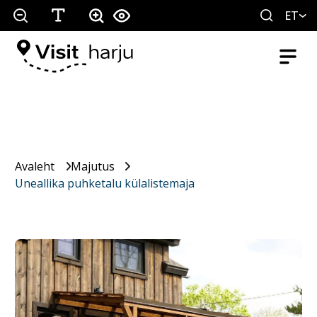
ET
Avaleht
Majutus
Uneallika puhketalu külalistemaja