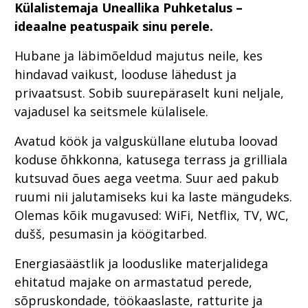
Külalistemaja Uneallika Puhketalus –
ideaalne peatuspaik sinu perele.
Hubane ja läbimõeldud majutus neile, kes
hindavad vaikust, looduse lähedust ja
privaatsust. Sobib suurepäraselt kuni neljale,
vajadusel ka seitsmele külalisele.
Avatud köök ja valgusküllane elutuba loovad
koduse õhkkonna, katusega terrass ja grilliala
kutsuvad õues aega veetma. Suur aed pakub
ruumi nii jalutamiseks kui ka laste mängudeks.
Olemas kõik mugavused: WiFi, Netflix, TV, WC,
dušš, pesumasin ja köögitarbed.
Energiasäästlik ja looduslike materjalidega
ehitatud majake on armastatud perede,
sõpruskondade, töökaaslaste, ratturite ja