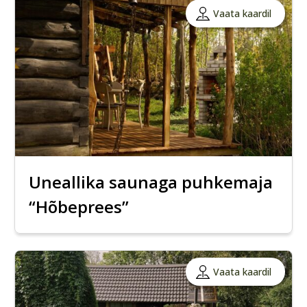
Vaata kaardil
Uneallika saunaga puhkemaja
“Hõbeprees”
Vaata kaardil