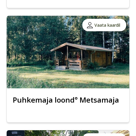
Vaata kaardil
Puhkemaja loond° Metsamaja