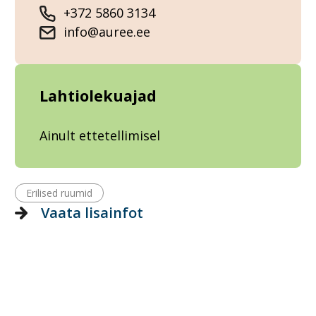
+372 5860 3134
info@auree.ee
Lahtiolekuajad
Ainult ettetellimisel
Erilised ruumid
Vaata lisainfot