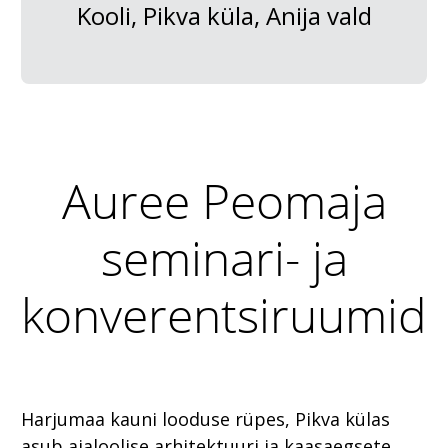
Kooli, Pikva küla, Anija vald
Auree Peomaja
seminari- ja
konverentsiruumid
Harjumaa kauni looduse rüpes, Pikva külas
asub ajaloolise arhitektuuri ja kaasaegsete