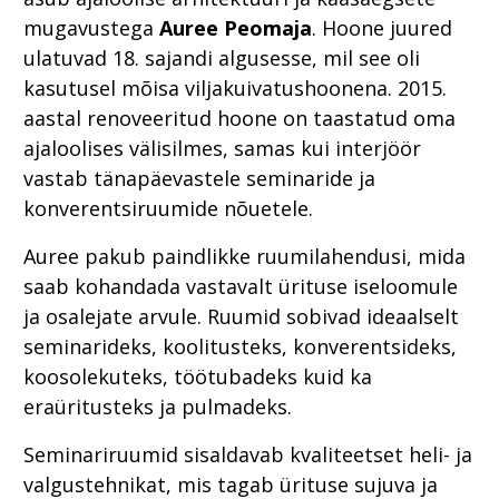
mugavustega
Auree Peomaja
. Hoone juured
ulatuvad 18. sajandi algusesse, mil see oli
kasutusel mõisa viljakuivatushoonena. 2015.
aastal renoveeritud hoone on taastatud oma
ajaloolises välisilmes, samas kui interjöör
vastab tänapäevastele seminaride ja
konverentsiruumide nõuetele.
Auree pakub paindlikke ruumilahendusi, mida
saab kohandada vastavalt ürituse iseloomule
ja osalejate arvule. Ruumid sobivad ideaalselt
seminarideks, koolitusteks, konverentsideks,
koosolekuteks, töötubadeks kuid ka
eraüritusteks ja pulmadeks.
Seminariruumid sisaldavab kvaliteetset heli- ja
valgustehnikat, mis tagab ürituse sujuva ja