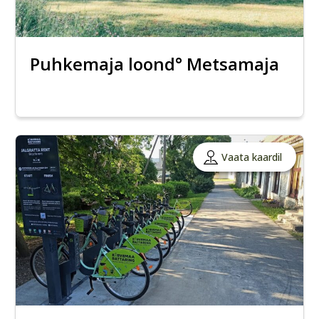
Puhkemaja loond° Metsamaja
Vaata kaardil