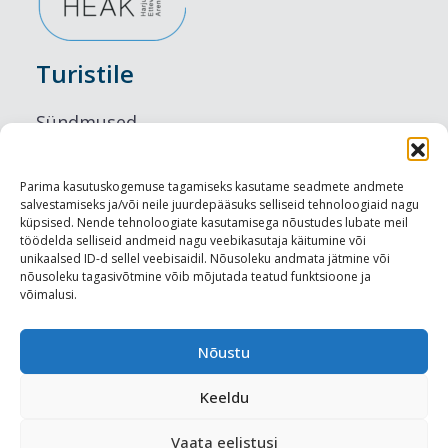
Turistile
Sündmused
Majutus
Parima kasutuskogemuse tagamiseks kasutame seadmete andmete
salvestamiseks ja/või neile juurdepääsuks selliseid tehnoloogiaid nagu
Maitseelamused
küpsised. Nende tehnoloogiate kasutamisega nõustudes lubate meil
töödelda selliseid andmeid nagu veebikasutaja käitumine või
Vaatamisväärsused
unikaalsed ID-d sellel veebisaidil. Nõusoleku andmata jätmine või
nõusoleku tagasivõtmine võib mõjutada teatud funktsioone ja
võimalusi.
Visit Tallinn
Turismiprofessionaalile
Nõustu
Keeldu
Harju-, Rapla- ja Läänemaa DMO
Vaata eelistusi