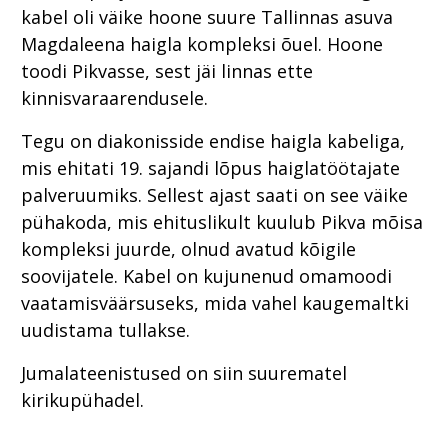
kabel oli väike hoone suure Tallinnas asuva
Magdaleena haigla kompleksi õuel. Hoone
toodi Pikvasse, sest jäi linnas ette
kinnisvaraarendusele.
Tegu on diakonisside endise haigla kabeliga,
mis ehitati 19. sajandi lõpus haiglatöötajate
palveruumiks. Sellest ajast saati on see väike
pühakoda, mis ehituslikult kuulub Pikva mõisa
kompleksi juurde, olnud avatud kõigile
soovijatele. Kabel on kujunenud omamoodi
vaatamisväärsuseks, mida vahel kaugemaltki
uudistama tullakse.
Jumalateenistused on siin suurematel
kirikupühadel.