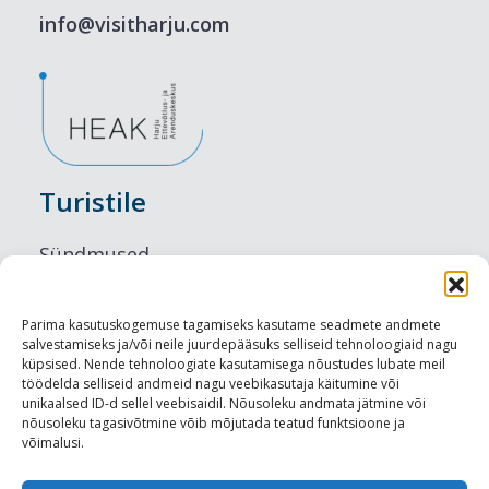
info@visitharju.com
Turistile
Sündmused
Majutus
Parima kasutuskogemuse tagamiseks kasutame seadmete andmete
salvestamiseks ja/või neile juurdepääsuks selliseid tehnoloogiaid nagu
Maitseelamused
küpsised. Nende tehnoloogiate kasutamisega nõustudes lubate meil
töödelda selliseid andmeid nagu veebikasutaja käitumine või
Vaatamisväärsused
unikaalsed ID-d sellel veebisaidil. Nõusoleku andmata jätmine või
nõusoleku tagasivõtmine võib mõjutada teatud funktsioone ja
võimalusi.
Visit Tallinn