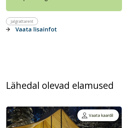
Jalgrattarent
Vaata lisainfot
Lähedal olevad elamused
Vaata kaardil