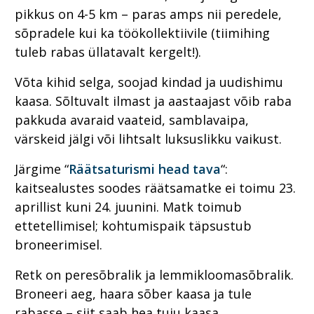
pikkus on 4-5 km – paras amps nii peredele,
sõpradele kui ka töökollektiivile (tiimihing
tuleb rabas üllatavalt kergelt!).
Võta kihid selga, soojad kindad ja uudishimu
kaasa. Sõltuvalt ilmast ja aastaajast võib raba
pakkuda avaraid vaateid, samblavaipa,
värskeid jälgi või lihtsalt luksuslikku vaikust.
Järgime “
Räätsaturismi head tava
“:
kaitsealustes soodes räätsamatke ei toimu 23.
aprillist kuni 24. juunini. Matk toimub
ettetellimisel; kohtumispaik täpsustub
broneerimisel.
Retk on peresõbralik ja lemmikloomasõbralik.
Broneeri aeg, haara sõber kaasa ja tule
rabasse – siit saab hea tuju kaasa.