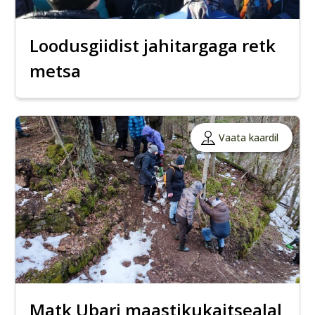
Loodusgiidist jahitargaga retk
metsa
Vaata kaardil
Matk Ubari maastikukaitsealal