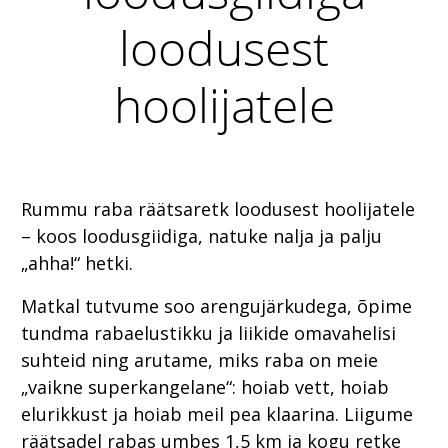
loodusest
hoolijatele
Rummu raba räätsaretk loodusest hoolijatele
– koos loodusgiidiga, natuke nalja ja palju
„ahha!“ hetki.
Matkal tutvume soo arengujärkudega, õpime
tundma rabaelustikku ja liikide omavahelisi
suhteid ning arutame, miks raba on meie
„vaikne superkangelane“: hoiab vett, hoiab
elurikkust ja hoiab meil pea klaarina. Liigume
räätsadel rabas umbes 1,5 km ja kogu retke