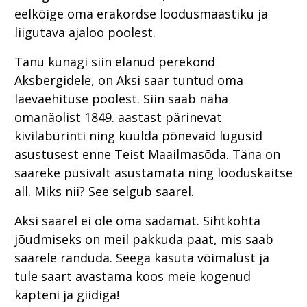
eelkõige oma erakordse loodusmaastiku ja
liigutava ajaloo poolest.
Tänu kunagi siin elanud perekond
Aksbergidele, on Aksi saar tuntud oma
laevaehituse poolest. Siin saab näha
omanäolist 1849. aastast pärinevat
kivilabürinti ning kuulda põnevaid lugusid
asustusest enne Teist Maailmasõda. Täna on
saareke püsivalt asustamata ning looduskaitse
all. Miks nii? See selgub saarel.
Aksi saarel ei ole oma sadamat. Sihtkohta
jõudmiseks on meil pakkuda paat, mis saab
saarele randuda. Seega kasuta võimalust ja
tule saart avastama koos meie kogenud
kapteni ja giidiga!