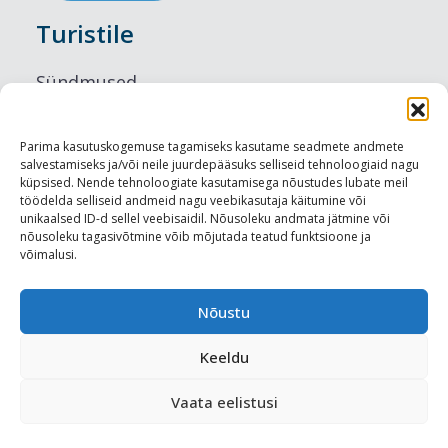
Turistile
Sündmused
Majutus
Parima kasutuskogemuse tagamiseks kasutame seadmete andmete
salvestamiseks ja/või neile juurdepääsuks selliseid tehnoloogiaid nagu
Maitseelamused
küpsised. Nende tehnoloogiate kasutamisega nõustudes lubate meil
töödelda selliseid andmeid nagu veebikasutaja käitumine või
Vaatamisväärsused
unikaalsed ID-d sellel veebisaidil. Nõusoleku andmata jätmine või
nõusoleku tagasivõtmine võib mõjutada teatud funktsioone ja
võimalusi.
Visit Tallinn
Turismiprofessionaalile
Nõustu
Keeldu
Harju-, Rapla- ja Läänemaa DMO
Vaata eelistusi
Meediakajastused