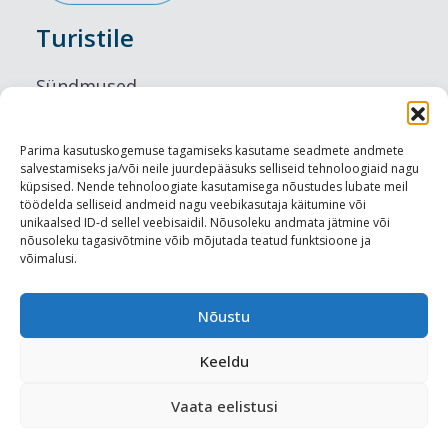
Turistile
Sündmused
Majutus
Parima kasutuskogemuse tagamiseks kasutame seadmete andmete
salvestamiseks ja/või neile juurdepääsuks selliseid tehnoloogiaid nagu
Maitseelamused
küpsised. Nende tehnoloogiate kasutamisega nõustudes lubate meil
töödelda selliseid andmeid nagu veebikasutaja käitumine või
Vaatamisväärsused
unikaalsed ID-d sellel veebisaidil. Nõusoleku andmata jätmine või
nõusoleku tagasivõtmine võib mõjutada teatud funktsioone ja
võimalusi.
Visit Tallinn
Turismiprofessionaalile
Nõustu
Keeldu
Harju-, Rapla- ja Läänemaa DMO
Vaata eelistusi
Meediakajastused