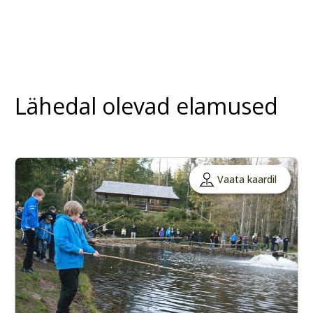
Lähedal olevad elamused
Vaata kaardil