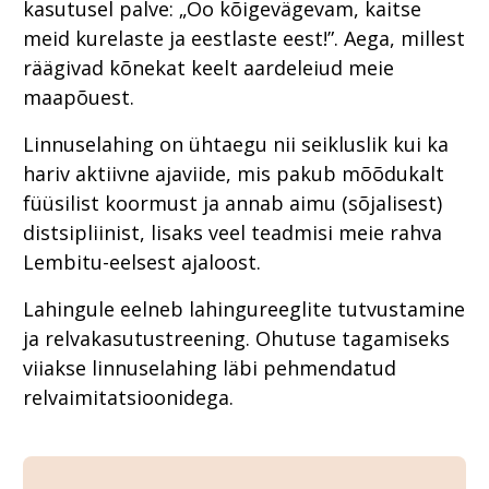
kasutusel palve: „Oo kõigevägevam, kaitse
meid kurelaste ja eestlaste eest!”. Aega, millest
räägivad kõnekat keelt aardeleiud meie
maapõuest.
Linnuselahing on ühtaegu nii seikluslik kui ka
hariv aktiivne ajaviide, mis pakub mõõdukalt
füüsilist koormust ja annab aimu (sõjalisest)
distsipliinist, lisaks veel teadmisi meie rahva
Lembitu-eelsest ajaloost.
Lahingule eelneb lahingureeglite tutvustamine
ja relvakasutustreening. Ohutuse tagamiseks
viiakse linnuselahing läbi pehmendatud
relvaimitatsioonidega.